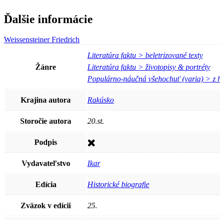
Ďalšie informácie
Weissensteiner Friedrich
Literatúra faktu > beletrizované texty
Žánre
Literatúra faktu > životopisy & portréty
Populárno-náučná všehochuť (varia) > z h
Krajina autora
Rakúsko
Storočie autora
20.st.
Podpis
Vydavateľstvo
Ikar
Edícia
Historické biografie
Zväzok v edícii
25.