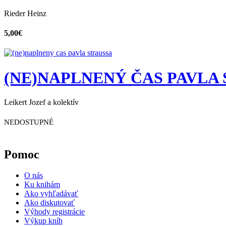
Rieder Heinz
5,00
€
(NE)NAPLNENÝ ČAS PAVLA
Leikert Jozef a kolektív
NEDOSTUPNÉ
Pomoc
O nás
Ku knihám
Ako vyhľadávať
Ako diskutovať
Výhody registrácie
Výkup kníh