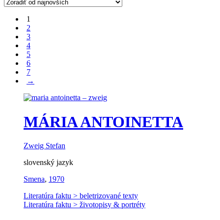
1
2
3
4
5
6
7
→
MÁRIA ANTOINETTA
Zweig Stefan
slovenský jazyk
Smena
,
1970
Literatúra faktu > beletrizované texty
Literatúra faktu > životopisy & portréty