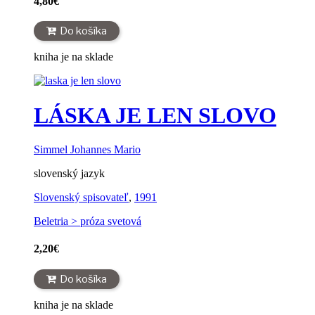
4,80
€
Do košíka
kniha je na sklade
LÁSKA JE LEN SLOVO
Simmel Johannes Mario
slovenský jazyk
Slovenský spisovateľ
,
1991
Beletria > próza svetová
2,20
€
Do košíka
kniha je na sklade