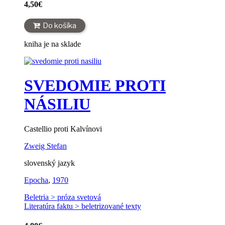
4,50
€
Do košíka
kniha je na sklade
SVEDOMIE PROTI
NÁSILIU
Castellio proti Kalvínovi
Zweig Stefan
slovenský jazyk
Epocha
,
1970
Beletria > próza svetová
Literatúra faktu > beletrizované texty