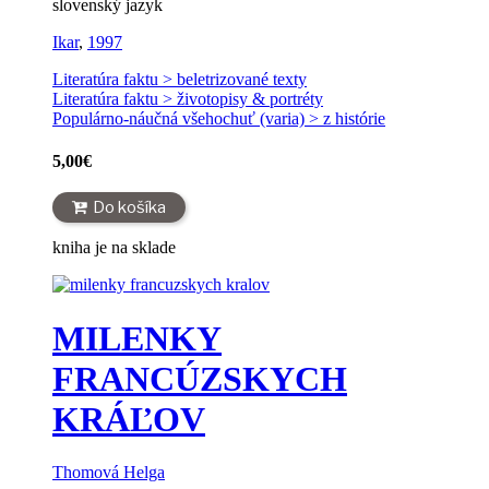
slovenský jazyk
Ikar
,
1997
Literatúra faktu > beletrizované texty
Literatúra faktu > životopisy & portréty
Populárno-náučná všehochuť (varia) > z histórie
5,00
€
Do košíka
kniha je na sklade
MILENKY
FRANCÚZSKYCH
KRÁĽOV
Thomová Helga