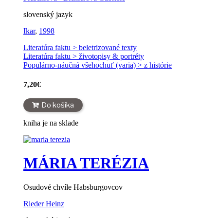
slovenský jazyk
Ikar
,
1998
Literatúra faktu > beletrizované texty
Literatúra faktu > životopisy & portréty
Populárno-náučná všehochuť (varia) > z histórie
7,20
€
Do košíka
kniha je na sklade
MÁRIA TERÉZIA
Osudové chvíle Habsburgovcov
Rieder Heinz