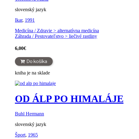
slovenský jazyk
Ikar
,
1991
Medicína / Zdravie > alternatívna medicína
Záhrada / Pestovateľstvo > liečivé rastliny
6,00
€
Do košíka
kniha je na sklade
OD ÁLP PO HIMALÁJE
Buhl Hermann
slovenský jazyk
Šport
,
1965