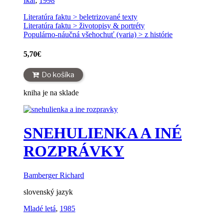
Ikar
,
1998
Literatúra faktu > beletrizované texty
Literatúra faktu > životopisy & portréty
Populárno-náučná všehochuť (varia) > z histórie
5,70
€
Do košíka
kniha je na sklade
SNEHULIENKA A INÉ
ROZPRÁVKY
Bamberger Richard
slovenský jazyk
Mladé letá
,
1985