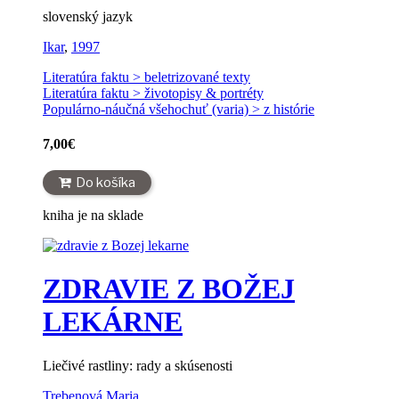
slovenský jazyk
Ikar
,
1997
Literatúra faktu > beletrizované texty
Literatúra faktu > životopisy & portréty
Populárno-náučná všehochuť (varia) > z histórie
7,00
€
Do košíka
kniha je na sklade
ZDRAVIE Z BOŽEJ
LEKÁRNE
Liečivé rastliny: rady a skúsenosti
Trebenová Maria