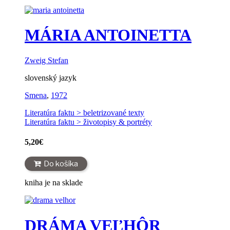
MÁRIA ANTOINETTA
Zweig Stefan
slovenský jazyk
Smena
,
1972
Literatúra faktu > beletrizované texty
Literatúra faktu > životopisy & portréty
5,20
€
Do košíka
kniha je na sklade
DRÁMA VEĽHÔR