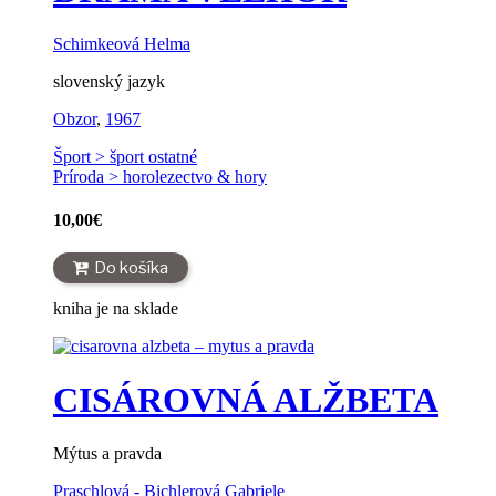
Schimkeová Helma
slovenský jazyk
Obzor
,
1967
Šport > šport ostatné
Príroda > horolezectvo & hory
10,00
€
Do košíka
kniha je na sklade
CISÁROVNÁ ALŽBETA
Mýtus a pravda
Praschlová - Bichlerová Gabriele