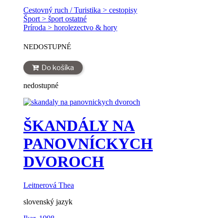
Cestovný ruch / Turistika > cestopisy
Šport > šport ostatné
Príroda > horolezectvo & hory
NEDOSTUPNÉ
Do košíka
nedostupné
ŠKANDÁLY NA
PANOVNÍCKYCH
DVOROCH
Leitnerová Thea
slovenský jazyk