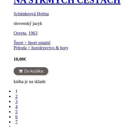
NA STRMÝCH CESTÁCH
Schimkeová Helma
slovenský jazyk
Osveta
,
1963
Šport > šport ostatné
Príroda > horolezectvo & hory
10,00
€
Do košíka
kniha je na sklade
1
2
3
4
5
6
7
→