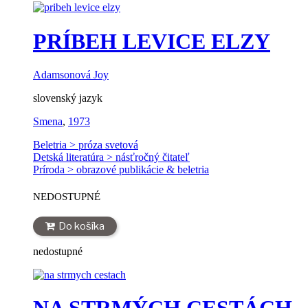
PRÍBEH LEVICE ELZY
Adamsonová Joy
slovenský jazyk
Smena
,
1973
Beletria > próza svetová
Detská literatúra > násťročný čitateľ
Príroda > obrazové publikácie & beletria
NEDOSTUPNÉ
Do košíka
nedostupné