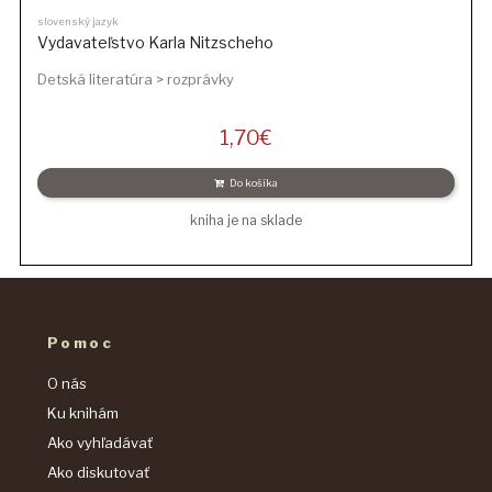
slovenský jazyk
Vydavateľstvo Karla Nitzscheho
Detská literatúra > rozprávky
1,70
€
Do košíka
kniha je na sklade
Pomoc
O nás
Ku knihám
Ako vyhľadávať
Ako diskutovať