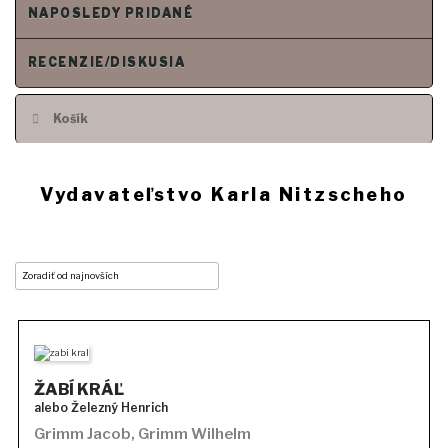
NAPOSLEDY PRIDANÉ
RECENZIE/DISKUSIA
Košík
Vydavateľstvo Karla Nitzscheho
ŽABÍ KRÁĽ
alebo Železný Henrich
Grimm Jacob
,
Grimm Wilhelm