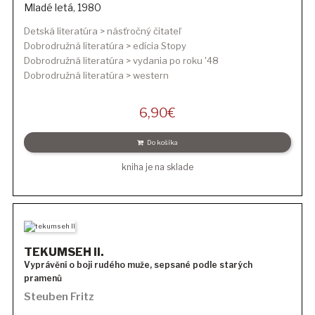
Mladé letá
,
1980
Detská literatúra > násťročný čitateľ
Dobrodružná literatúra > edícia Stopy
Dobrodružná literatúra > vydania po roku '48
Dobrodružná literatúra > western
6,90
€
Do košíka
kniha je na sklade
TEKUMSEH II.
Vyprávění o boji rudého muže, sepsané podle starých
pramenů
Steuben Fritz