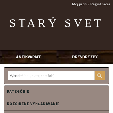
Môj profil / Registrácia
STARÝ SVET
ANTIKVARIÁT
DREVOREZBY
P
r
e
j
s
ť
n
KATEGÓRIE
a
o
b
s
ROZŠÍRENÉ VYHĽADÁVANIE
a
h