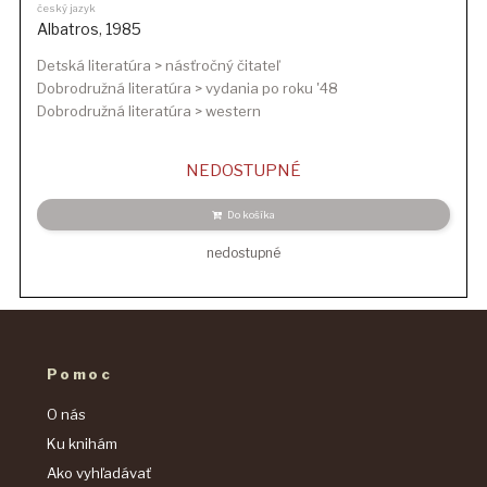
český jazyk
Albatros
,
1985
Detská literatúra > násťročný čitateľ
Dobrodružná literatúra > vydania po roku '48
Dobrodružná literatúra > western
NEDOSTUPNÉ
Do košíka
nedostupné
Pomoc
O nás
Ku knihám
Ako vyhľadávať