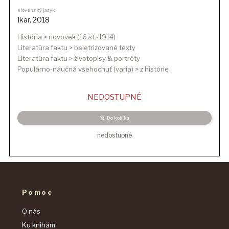
slovenský jazyk
Ikar
,
2018
História > novovek (16.st.-1914)
Literatúra faktu > beletrizované texty
Literatúra faktu > životopisy & portréty
Populárno-náučná všehochuť (varia) > z histórie
NEDOSTUPNÉ
Do košíka
nedostupné
Pomoc
O nás
Ku knihám