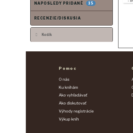
15
NAPOSLEDY PRIDANÉ
RECENZIE/DISKUSIA
Košík
Pomoc
O nás
Ku knihám
Ako vyhľadávať
Ako diskutovať
Výhody registrácie
Výkup kníh