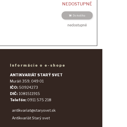
NEDOSTUPNÉ
Do košíka
nedostupné
Informácie o e-shope
ANTIKVARIÁT STARÝ SVET
Muráň 359, 049 01
IČO:
50924273
DIČ:
1081511915
Telefón:
0911 575 218
antikvariat@starysvet.sk
Antikvariát Starý svet