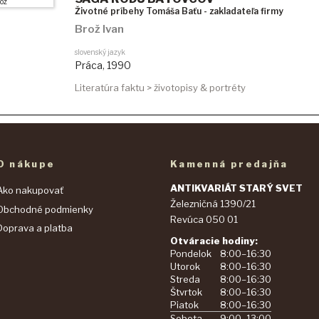
Životné príbehy Tomáša Baťu - zakladateľa firmy
Brož Ivan
slovenský jazyk
Práca
,
1990
Literatúra faktu > životopisy & portréty
O nákupe
Kamenná predajňa
ANTIKVARIÁT STARÝ SVET
Ako nakupovať
Železničná 1390/21
Obchodné podmienky
Revúca 050 01
Doprava a platba
Otváracie hodiny:
Pondelok
8:00–16:30
Utorok
8:00–16:30
Streda
8:00–16:30
Štvrtok
8:00–16:30
Piatok
8:00–16:30
Sobota
9:00–13:00