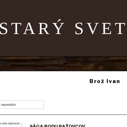
STARÝ SVE
Brož Ivan
SÁGA RODU BAŤOVCOV