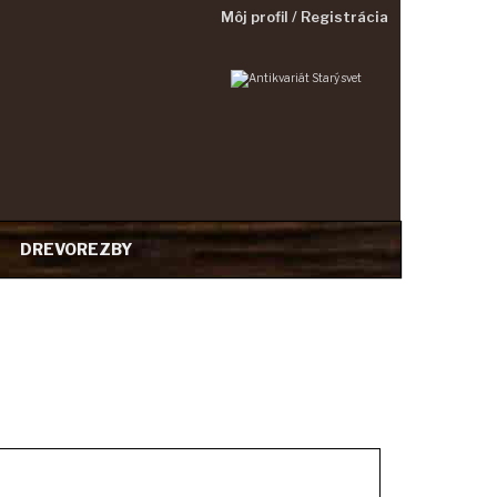
Môj profil / Registrácia
T
DREVOREZBY