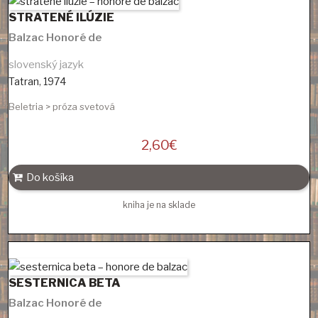
STRATENÉ ILÚZIE
Balzac Honoré de
slovenský jazyk
Tatran
,
1974
Beletria > próza svetová
2,60
€
Do košíka
kniha je na sklade
SESTERNICA BETA
Balzac Honoré de