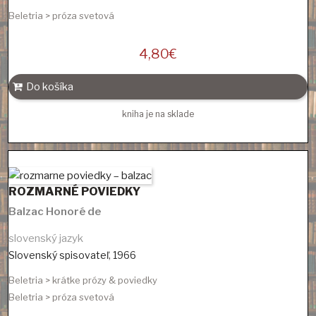
Beletria > próza svetová
4,80
€
Do košíka
kniha je na sklade
ROZMARNÉ POVIEDKY
Balzac Honoré de
slovenský jazyk
Slovenský spisovateľ
,
1966
Beletria > krátke prózy & poviedky
Beletria > próza svetová