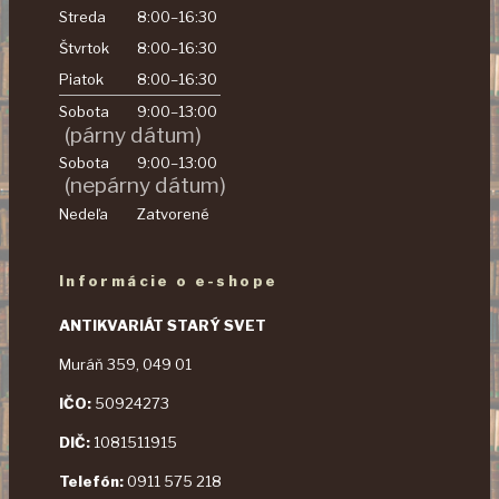
Streda
8:00–16:30
Štvrtok
8:00–16:30
Piatok
8:00–16:30
Sobota
9:00–13:00
(párny dátum)
Sobota
9:00–13:00
(nepárny dátum)
Nedeľa
Zatvorené
Informácie o e-shope
ANTIKVARIÁT STARÝ SVET
Muráň 359, 049 01
IČO:
50924273
DIČ:
1081511915
Telefón:
0911 575 218