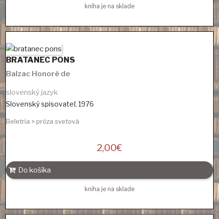
kniha je na sklade
BRATANEC PONS
Balzac Honoré de
slovenský jazyk
Slovenský spisovateľ
,
1976
Beletria > próza svetová
2,00
€
Do košíka
kniha je na sklade