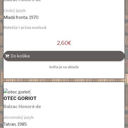
český jazyk
Mladá fronta
,
1970
Beletria > próza svetová
2,60
€
Do košíka
kniha je na sklade
OTEC GORIOT
Balzac Honoré de
slovenský jazyk
Tatran
,
1985