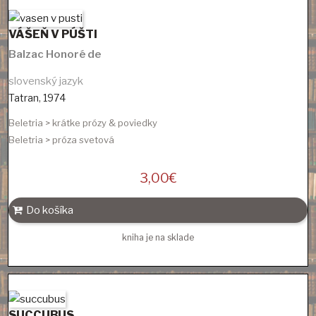
VÁŠEŇ V PÚŠTI
Balzac Honoré de
slovenský jazyk
Tatran
,
1974
Beletria > krátke prózy & poviedky
Beletria > próza svetová
3,00
€
Do košíka
kniha je na sklade
SUCCUBUS