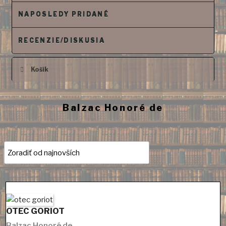
NAPOSLEDY PRIDANÉ
RECENZIE/DISKUSIA
Košík
Balzac Honoré de
OTEC GORIOT
Balzac Honoré de