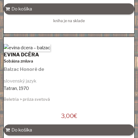
Do košíka
kniha je na sklade
EVINA DCÉRA
Sobášna zmluva
Balzac Honoré de
slovenský jazyk
Tatran
,
1970
Beletria > próza svetová
3,00
€
Do košíka