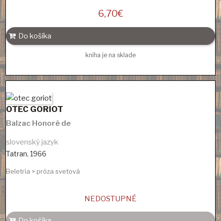
6,70
€
Do košíka
kniha je na sklade
OTEC GORIOT
Balzac Honoré de
slovenský jazyk
Tatran
,
1966
Beletria > próza svetová
NEDOSTUPNÉ
Do košíka