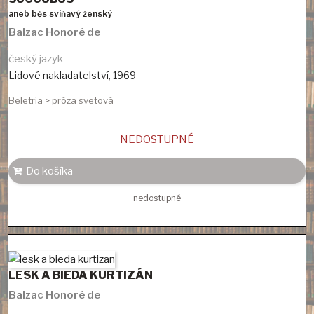
aneb běs sviňavý ženský
Balzac Honoré de
český jazyk
Lidové nakladatelství
,
1969
Beletria > próza svetová
NEDOSTUPNÉ
Do košíka
nedostupné
LESK A BIEDA KURTIZÁN
Balzac Honoré de