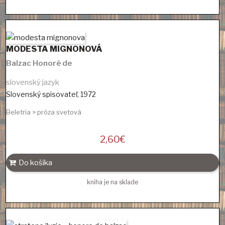
MODESTA MIGNONOVÁ
Balzac Honoré de
slovenský jazyk
Slovenský spisovateľ
,
1972
Beletria > próza svetová
2,60
€
Do košíka
kniha je na sklade