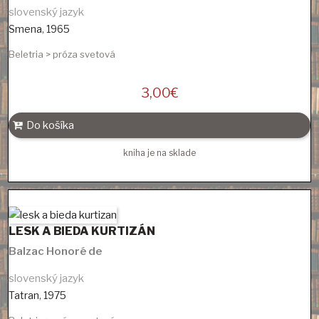
slovenský jazyk
Smena
,
1965
Beletria > próza svetová
3,00
€
Do košíka
kniha je na sklade
LESK A BIEDA KURTIZÁN
Balzac Honoré de
slovenský jazyk
Tatran
,
1975