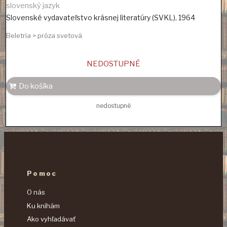
slovenský jazyk
Slovenské vydavateľstvo krásnej literatúry (SVKL)
,
1964
Beletria > próza svetová
NEDOSTUPNÉ
Do košíka
nedostupné
Pomoc
O nás
Ku knihám
Ako vyhľadávať