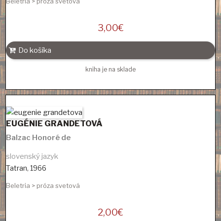
Beletria > próza svetová
3,00
€
Do košíka
kniha je na sklade
EUGÉNIE GRANDETOVÁ
Balzac Honoré de
slovenský jazyk
Tatran
,
1966
Beletria > próza svetová
2,00
€