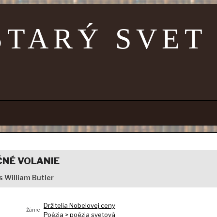
STARÝ SVET
ČNÉ VOLANIE
s William Butler
Držitelia Nobelovej ceny
Žánre
Poézia > poézia svetová