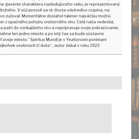
ane zjavenie charakteru nasledujúceho veku, je reprezentovaný
druhého. V súčasnosti sa vír života odstredivo rozpína, na
divo zužoval. Momentálne dosiahol takmer najväčšiu možnú
kter z opačného pohybu vnútorného víru. Celá naša vedecká,
a patrí do vonkajšieho víru a nepripravuje svoje pokračovanie,
asiahne len jedno miesto a po istý čas sa bude sústavne
jať svoje miesto.“ Spiritus Mundi je v Yeatsovom ponímaní
jkoľvek osobnosti či duše“.; autor získal v roku 1923