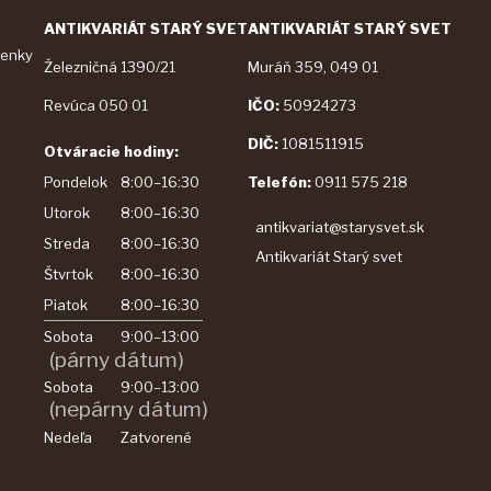
ANTIKVARIÁT STARÝ SVET
ANTIKVARIÁT STARÝ SVET
enky
Železničná 1390/21
Muráň 359, 049 01
a
Revúca 050 01
IČO:
50924273
DIČ:
1081511915
Otváracie hodiny:
Pondelok
8:00–16:30
Telefón:
0911 575 218
Utorok
8:00–16:30
antikvariat@starysvet.sk
Streda
8:00–16:30
Antikvariát Starý svet
Štvrtok
8:00–16:30
Piatok
8:00–16:30
Sobota
9:00–13:00
(párny dátum)
Sobota
9:00–13:00
(nepárny dátum)
Nedeľa
Zatvorené