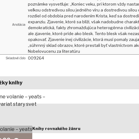
poznámke vysvetľuje: „Koniec veku, pri ktorom vždy nast
veľkou odstredivou silou jedného víru a dostredivou silou 
rozdiel od obdobia pred narodením Krista, keď sa dostre
expanziu. Zjavenie, ktoré sa blíži, však nadobudne chara
Anotácia
demokratická, fakty zhromažďujúca heterogénna civilizáci
ale zjavenie, ktoré príde ako blesk. Tento blesk však nez
opakovať. Zjavenie inej civilizácie, ktorá musí pomaly zau
„súhrnný sklad obrazov, ktoré prestali byť vlastníctvom ake
Nobelovucenu za literatúru
009264
Skladové číslo
žky knihy
Knihy rovnakého žánru