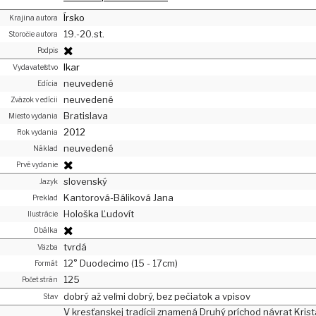
Írsko
Krajina autora
19.-20.st.
Storočie autora
Podpis
Ikar
Vydavateľstvo
neuvedené
Edícia
neuvedené
Zväzok v edícii
Bratislava
Miesto vydania
2012
Rok vydania
neuvedené
Náklad
Prvé vydanie
slovenský
Jazyk
Kantorová-Báliková Jana
Preklad
Hološka Ľudovít
Ilustrácie
Obálka
tvrdá
Väzba
12° Duodecimo (15 - 17cm)
Formát
125
Počet strán
dobrý až veľmi dobrý, bez pečiatok a vpisov
Stav
V kresťanskej tradícii znamená Druhý príchod návrat Krista