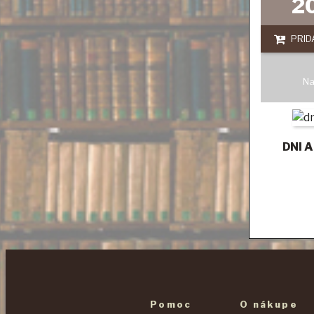
2
PRID
Na
DNI 
Pomoc
O nákupe