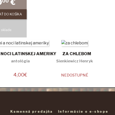
0
€
00
AŤ DO KOŠÍKA
 sklade
A NOCI LATINSKEJ AMERIKY
ZA CHLEBOM
antológia
Sienkiewicz Henryk
4,00
€
NEDOSTUPNÉ
Kamenná predajňa
Informácie o e-shope