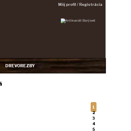
Môj profil / Registrácia
T
DREVOREZBY
á
1
2
3
4
5