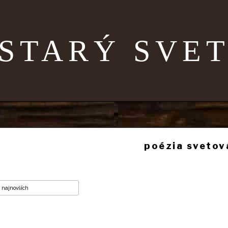
STARÝ SVE
poézia svetov