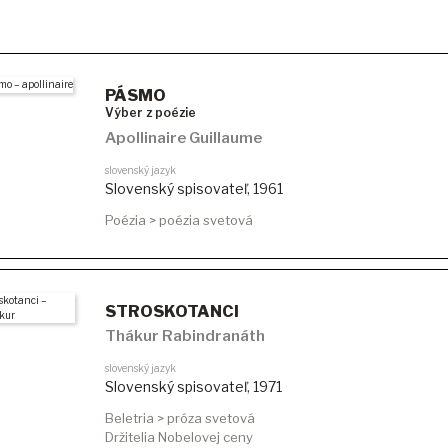
PÁSMO
Výber z poézie
Apollinaire Guillaume
slovenský jazyk
Slovenský spisovateľ
,
1961
Poézia > poézia svetová
STROSKOTANCI
Thákur Rabindranáth
slovenský jazyk
Slovenský spisovateľ
,
1971
Beletria > próza svetová
Držitelia Nobelovej ceny