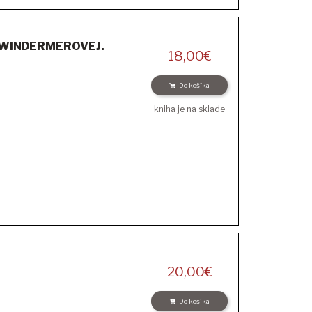
 WINDERMEROVEJ.
18,00
€
Do košíka
kniha je na sklade
20,00
€
Do košíka