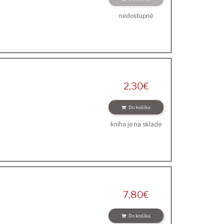
nedostupné
2,30
€
Do košíka
kniha je na sklade
7,80
€
Do košíka