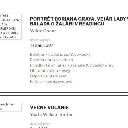
PORTRÉT DORIANA GRAYA. VEJÁR LADY
BALADA O ŽALÁRI V READINGU
Wilde Oscar
slovenský jazyk
Tatran
,
1987
Beletria > krátke prózy & poviedky
Beletria > próza svetová
Divadlo / Film / Tanec > scenáre & divadelné hry
Literatúra faktu > eseje
Odporúča Starý svet
Poézia > poézia svetová
VEČNÉ VOLANIE
Yeats William Butler
slovenský jazyk