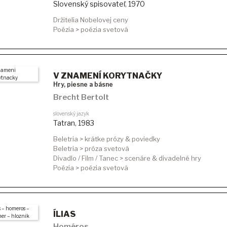
Slovenský spisovateľ
,
1970
Držitelia Nobelovej ceny
Poézia > poézia svetová
V ZNAMENÍ KORYTNAČKY
Hry, piesne a básne
Brecht Bertolt
slovenský jazyk
Tatran
,
1983
Beletria > krátke prózy & poviedky
Beletria > próza svetová
Divadlo / Film / Tanec > scenáre & divadelné hry
Poézia > poézia svetová
ÍLIAS
Homéros