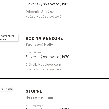
Slovenský spisovateľ
,
1989
Odporúča Starý svet
Poézia > poézia svetová
HODINA V ENDORE
Sachsová Nelly
slovenský jazyk
Slovenský spisovateľ
,
1970
Držitelia Nobelovej ceny
Poézia > poézia svetová
STUPNE
Hesse Hermann
slovenský jazyk