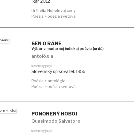
Ikar
,
2012
Držitelia Nobelovej ceny
Poézia > poézia svetová
SEN O RÁNE
Výber z modernej indickej poézie (urdú)
antológia
slovenský jazyk
Slovenský spisovateľ
,
1959
Poézia > antológie
Poézia > poézia svetová
PONORENÝ HOBOJ
Quasimodo Salvatore
slovenský jazyk