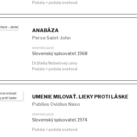
Poézia > poézia svetová
ANABÁZA
Perse Saint-John
slovenský jazyk
Slovenský spisovateľ
,
1968
Držitelia Nobelovej ceny
Poézia > poézia svetová
UMENIE MILOVAŤ. LIEKY PROTI LÁSKE
Publius Ovidius Naso
slovenský jazyk
Slovenský spisovateľ
,
1974
Poézia > poézia svetová