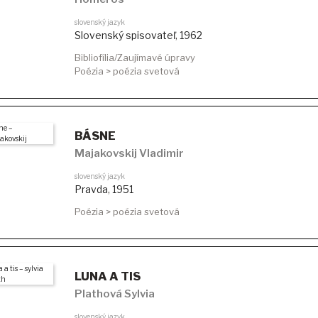
slovenský jazyk
Slovenský spisovateľ
,
1962
Bibliofília/Zaujímavé úpravy
Poézia > poézia svetová
BÁSNE
Majakovskij Vladimir
slovenský jazyk
Pravda
,
1951
Poézia > poézia svetová
LUNA A TIS
Plathová Sylvia
slovenský jazyk