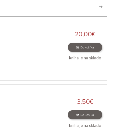
→
20,00
€
Do košíka
kniha je na sklade
3,50
€
Do košíka
kniha je na sklade