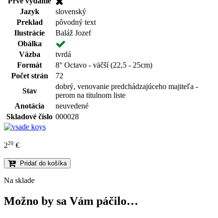
Prvé vydanie
Jazyk
slovenský
Preklad
pôvodný text
Ilustrácie
Baláž Jozef
Obálka
Väzba
tvrdá
Formát
8° Octavo - väčší (22,5 - 25cm)
Počet strán
72
dobrý, venovanie predchádzajúceho majiteľa -
Stav
perom na titulnom liste
Anotácia
neuvedené
Skladové číslo
000028
20
2
€
Pridať do košíka
Na sklade
Možno by sa Vám páčilo…