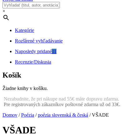
×
Kategórie
Rozšírené vyhľadávanie
Naposledy pridané
11
Recenzie/Diskusia
Košík
Žiadne knihy v košíku.
Nezabudnite, že pri nákupe nad 55€ máte dopravu zdarma.
Pre registrovaných zákazníkov poštovné zdarma už od 33€.
Domov
/
Poézia
/
poézia slovenská & česká
/ VŠADE
VŠADE