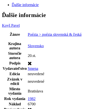
Ďalšie informácie
Ďalšie informácie
Koyš Pavel
Žánre
Poézia > poézia slovenská & česká
Krajina
Slovensko
autora
Storočie
20.st.
autora
Podpis
Vydavateľstvo
Smena
Edícia
neuvedené
Zväzok v
neuvedené
edícii
Miesto
Bratislava
vydania
Rok vydania
1982
Náklad
6700