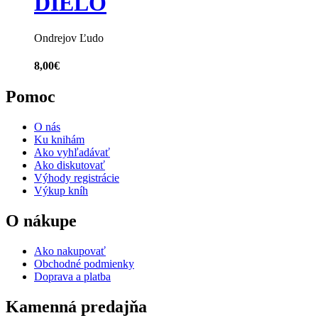
DIELO
Ondrejov Ľudo
8,00
€
Pomoc
O nás
Ku knihám
Ako vyhľadávať
Ako diskutovať
Výhody registrácie
Výkup kníh
O nákupe
Ako nakupovať
Obchodné podmienky
Doprava a platba
Kamenná predajňa