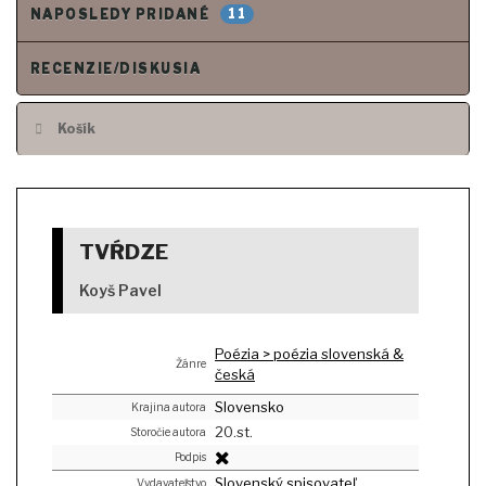
11
NAPOSLEDY PRIDANÉ
RECENZIE/DISKUSIA
Košík
TVŔDZE
Koyš Pavel
Poézia > poézia slovenská &
Žánre
česká
Slovensko
Krajina autora
20.st.
Storočie autora
Podpis
Slovenský spisovateľ
Vydavateľstvo