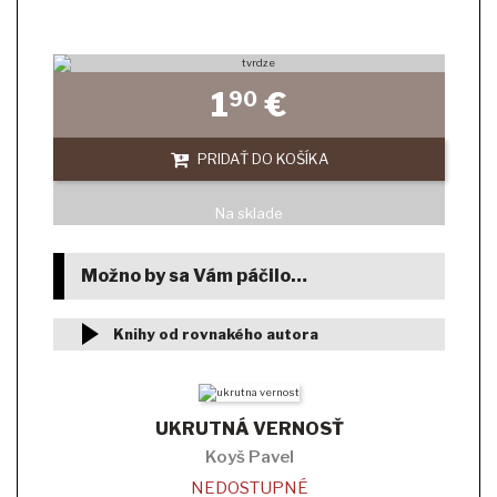
1
€
90
PRIDAŤ DO KOŠÍKA
Na sklade
Možno by sa Vám páčilo…
Knihy od rovnakého autora
UKRUTNÁ VERNOSŤ
Koyš Pavel
NEDOSTUPNÉ