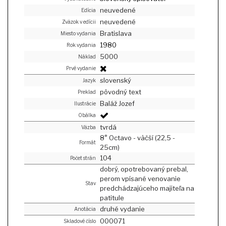
neuvedené
Edícia
neuvedené
Zväzok v edícii
Bratislava
Miesto vydania
1980
Rok vydania
5000
Náklad
Prvé vydanie
slovenský
Jazyk
pôvodný text
Preklad
Baláž Jozef
Ilustrácie
Obálka
tvrdá
Väzba
8° Octavo - väčší (22,5 -
Formát
25cm)
104
Počet strán
dobrý, opotrebovaný prebal,
perom vpísané venovanie
Stav
predchádzajúceho majiteľa na
patitule
druhé vydanie
Anotácia
000071
Skladové číslo