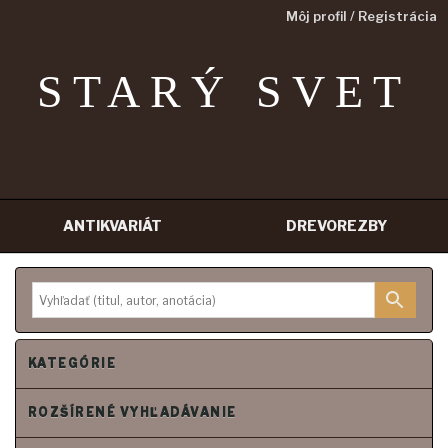
Môj profil / Registrácia
STARÝ SVET
ANTIKVARIÁT
DREVOREZBY
P
r
e
j
s
ť
n
KATEGÓRIE
a
o
b
s
ROZŠÍRENÉ VYHĽADÁVANIE
a
h