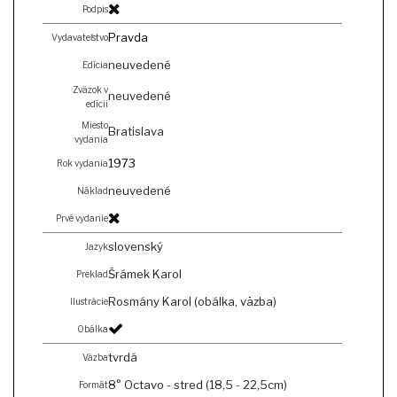
Podpis
Pravda
Vydavateľstvo
neuvedené
Edícia
Zväzok v
neuvedené
edícii
Miesto
Bratislava
vydania
1973
Rok vydania
neuvedené
Náklad
Prvé vydanie
slovenský
Jazyk
Šrámek Karol
Preklad
Rosmány Karol (obálka, väzba)
Ilustrácie
Obálka
tvrdá
Väzba
8° Octavo - stred (18,5 - 22,5cm)
Formát