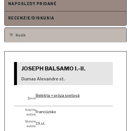
NAPOSLEDY PRIDANÉ
RECENZIE/DISKUSIA
Košík
JOSEPH BALSAMO I.-II.
Dumas Alexandre st.
Beletria > próza svetová
Žánre
Krajina
Francúzsko
autora
Storočie
19.st.
autora