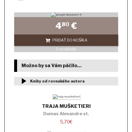
4
€
80
PRIDAŤ DO KOŠÍKA
1 na sklade
Možno by sa Vám páčilo…
Knihy od rovnakého autora
TRAJA MUŠKETIERI
Dumas Alexandre st.
5,70
€