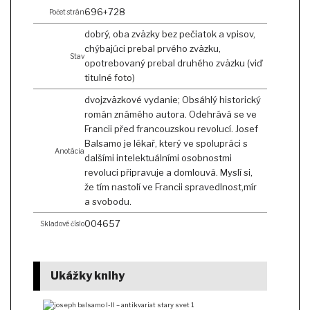
696+728
Počet strán
dobrý, oba zväzky bez pečiatok a vpisov,
chýbajúci prebal prvého zväzku,
Stav
opotrebovaný prebal druhého zväzku (viď
titulné foto)
dvojzväzkové vydanie; Obsáhlý historický
román známého autora. Odehrává se ve
Francii před francouzskou revolucí. Josef
Balsamo je lékař, který ve spolupráci s
Anotácia
dalšími intelektuálními osobnostmi
revoluci připravuje a domlouvá. Myslí si,
že tím nastolí ve Francii spravedlnost,mír
a svobodu.
004657
Skladové číslo
Ukážky knihy