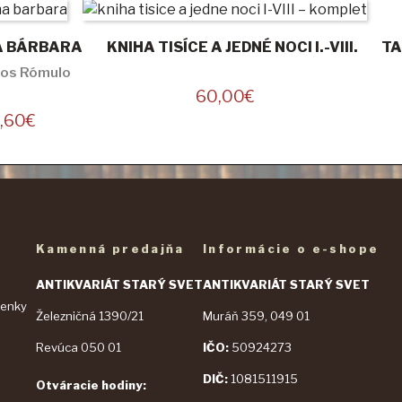
A BÁRBARA
KNIHA TISÍCE A JEDNÉ NOCI I.-VIII.
TA
gos Rómulo
60,00
€
1,60
€
Kamenná predajňa
Informácie o e-shope
ANTIKVARIÁT STARÝ SVET
ANTIKVARIÁT STARÝ SVET
enky
Železničná 1390/21
Muráň 359, 049 01
a
Revúca 050 01
IČO:
50924273
DIČ:
1081511915
Otváracie hodiny: