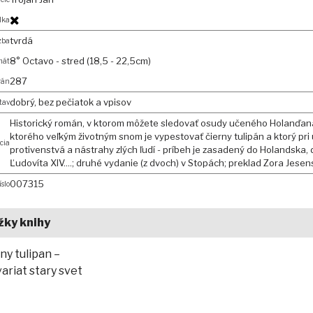
lka
tvrdá
zba
8° Octavo - stred (18,5 - 22,5cm)
mát
287
trán
dobrý, bez pečiatok a vpisov
tav
Historický román, v ktorom môžete sledovať osudy učeného Holanďana
ktorého veľkým životným snom je vypestovať čierny tulipán a ktorý pri 
cia
protivenstvá a nástrahy zlých ľudí - príbeh je zasadený do Holandska, d
Ľudovíta XIV....; druhé vydanie (z dvoch) v Stopách; preklad Zora Jese
007315
íslo
žky knihy