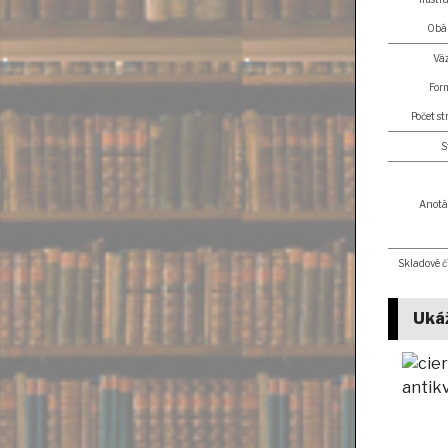
Obá
Vä
For
Počet s
S
Anotá
Skladové č
Uká