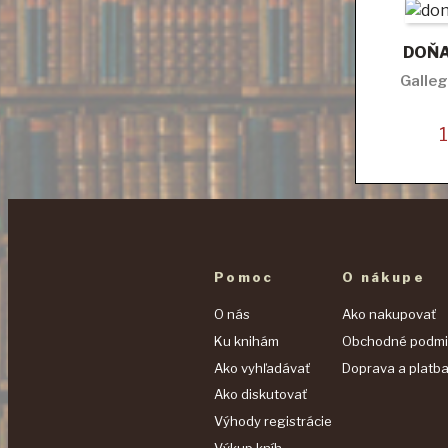
DOŇ
Galle
Pomoc
O nákupe
O nás
Ako nakupovať
Ku knihám
Obchodné podmi
Ako vyhľadávať
Doprava a platb
Ako diskutovať
Výhody registrácie