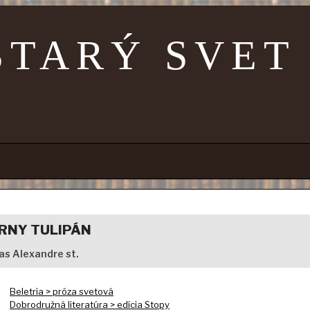
STARÝ SVET
ERNY TULIPÁN
s Alexandre st.
Beletria > próza svetová
Dobrodružná literatúra > edícia Stopy