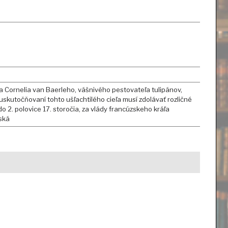
 Cornelia van Baerleho, vášnivého pestovateľa tulipánov,
uskutočňovaní tohto ušľachtilého cieľa musí zdolávať rozličné
o 2. polovice 17. storočia, za vlády francúzskeho kráľa
nská
G