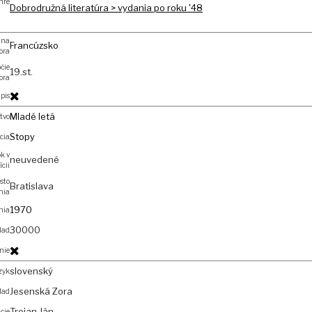
nre
Dobrodružná literatúra > vydania po roku '48
ina
Francúzsko
ora
očie
19.st.
ora
pis
Mladé letá
tvo
Stopy
cia
k v
neuvedené
ícii
sto
Bratislava
nia
1970
nia
30000
lad
nie
slovenský
zyk
Jesenská Zora
lad
Trojan Ján
ácie