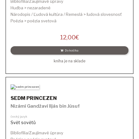
Bibliofília/Zaujímavé úpravy
Hudba > nezaradené
Národopis / Ľudová kultúra / Remeslá > ľudová slovesnosť
Poézia > poézia svetová
12,00
€
Do košíka
kniha je na sklade
SEDM PRINCEZEN
Nizámí Gandžaví Iljás bin Júsuf
český jazyk
Svět sovětů
Bibliofília/Zaujímavé úpravy