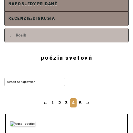
NAPOSLEDY PRIDANÉ
RECENZIE/DISKUSIA
Košík
poézia svetová
←
1
2
3
4
5
→