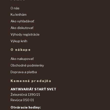
O nás
Ku knihám
Ako vyhľadávať
Ako diskutovať
Výhody registrácie
Výkup kníh
O nákupe
Ako nakupovať
Obchodné podmienky
Doprava a platba
Kamenná predajňa
ANTIKVARIÁT STARÝ SVET
Železničná 1390/21
Revúca 050 01
Otváracie hodiny: