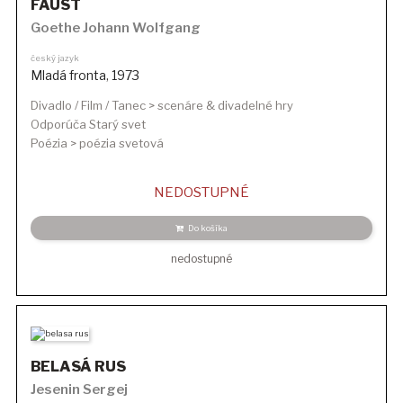
FAUST
Goethe Johann Wolfgang
český jazyk
Mladá fronta
,
1973
Divadlo / Film / Tanec > scenáre & divadelné hry
Odporúča Starý svet
Poézia > poézia svetová
NEDOSTUPNÉ
Do košíka
nedostupné
BELASÁ RUS
Jesenin Sergej