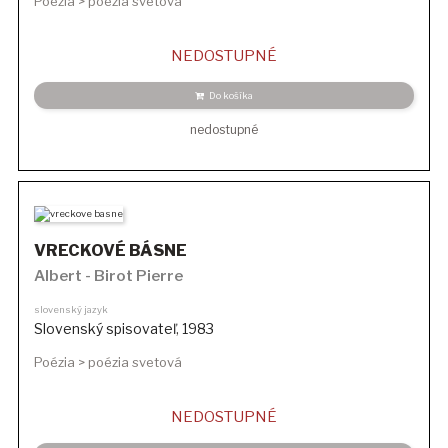
Poézia > poézia svetová
NEDOSTUPNÉ
Do košíka
nedostupné
VRECKOVÉ BÁSNE
Albert - Birot Pierre
slovenský jazyk
Slovenský spisovateľ
,
1983
Poézia > poézia svetová
NEDOSTUPNÉ