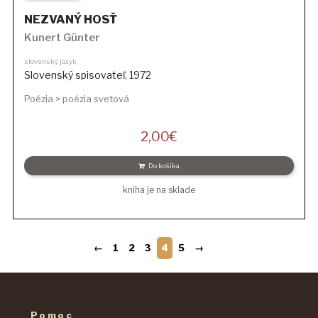
NEZVANÝ HOSŤ
Kunert Günter
slovenský jazyk
Slovenský spisovateľ
,
1972
Poézia > poézia svetová
2,00
€
Do košíka
kniha je na sklade
←
1
2
3
4
5
→
Pomoc