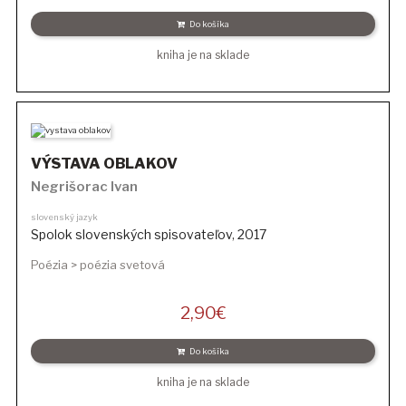
Do košíka
kniha je na sklade
VÝSTAVA OBLAKOV
Negrišorac Ivan
slovenský jazyk
Spolok slovenských spisovateľov
,
2017
Poézia > poézia svetová
2,90
€
Do košíka
kniha je na sklade