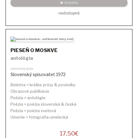
Do košíka
nedostupné
PIESEŇ O MOSKVE
antológia
slovenský jazyk
Slovenský spisovateľ
,
1972
Beletria > krátke prózy & poviedky
Obrazové publikácie
Poézia > antológie
Poézia > poézia slovenská & česká
Poézia > poézia svetová
Umenie > fotografia umelecká
17,50
€