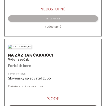
NEDOSTUPNÉ
Do košíka
nedostupné
NA ZÁZRAK ČAKAJÚCI
Výber z poézie
Forbáth Imre
slovenský jazyk
Slovenský spisovateľ
,
1965
Poézia > poézia svetová
3,00
€