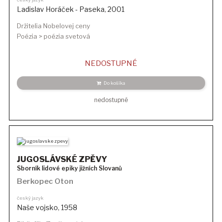
Ladislav Horáček - Paseka
,
2001
Držitelia Nobelovej ceny
Poézia > poézia svetová
NEDOSTUPNÉ
Do košíka
nedostupné
JUGOSLÁVSKÉ ZPĚVY
Sborník lidové epiky jižních Slovanů
Berkopec Oton
český jazyk
Naše vojsko
,
1958