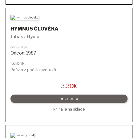
HYMNUS ČLOVĚKA
Juhász Gyula
český jazyk
Odeon
,
1987
Kolibrík
Poézia > poézia svetová
3,30
€
Do košíka
kniha je na sklade