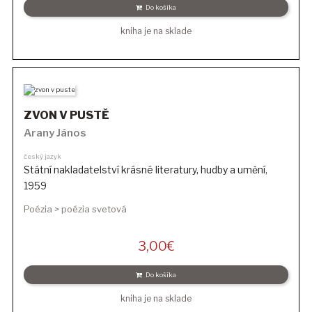
Do košíka
kniha je na sklade
ZVON V PUSTĚ
Arany János
český jazyk
Státní nakladatelství krásné literatury, hudby a umění
,
1959
Poézia > poézia svetová
3,00
€
Do košíka
kniha je na sklade