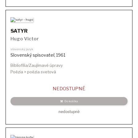
SATYR
Hugo Victor
slovenský jazyk
Slovenský spisovateľ
,
1961
Bibliofília/Zaujímavé úpravy
Poézia > poézia svetová
NEDOSTUPNÉ
Do košíka
nedostupné