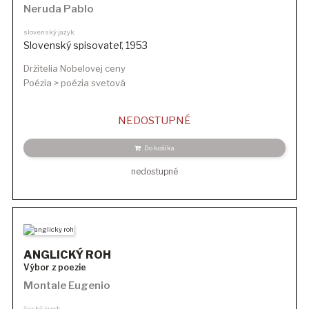
Neruda Pablo
slovenský jazyk
Slovenský spisovateľ
,
1953
Držitelia Nobelovej ceny
Poézia > poézia svetová
NEDOSTUPNÉ
Do košíka
nedostupné
ANGLICKÝ ROH
Výbor z poezie
Montale Eugenio
český jazyk