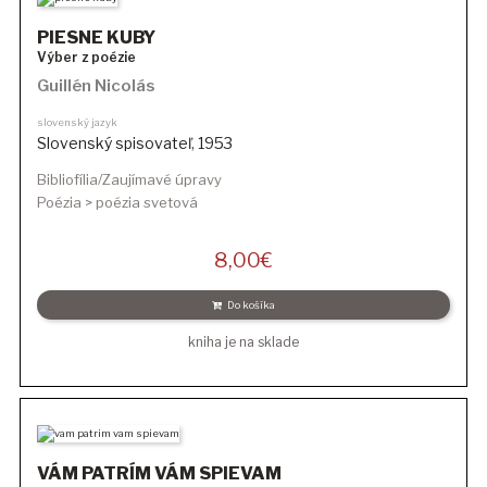
PIESNE KUBY
Výber z poézie
Guillén Nicolás
slovenský jazyk
Slovenský spisovateľ
,
1953
Bibliofília/Zaujímavé úpravy
Poézia > poézia svetová
8,00
€
Do košíka
kniha je na sklade
VÁM PATRÍM VÁM SPIEVAM