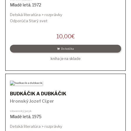
Mladé letá
,
1972
Detská literatúra > rozprávky
Odporúča Starý svet
10,00
€
Do košíka
kniha je na sklade
BUDKÁČIK A DUBKÁČIK
Hronský Jozef Cíger
slovenský jazyk
Mladé letá
,
1975
Detská literatúra > rozprávky