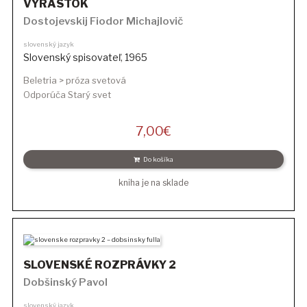
VÝRASTOK
Dostojevskij Fiodor Michajlovič
slovenský jazyk
Slovenský spisovateľ
,
1965
Beletria > próza svetová
Odporúča Starý svet
7,00
€
Do košíka
kniha je na sklade
SLOVENSKÉ ROZPRÁVKY 2
Dobšinský Pavol
slovenský jazyk