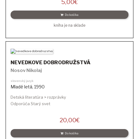
5,00
€
Do košíka
kniha je na sklade
NEVEDKOVE DOBRODRUŽSTVÁ
Nosov Nikolaj
slovenský jazyk
Mladé letá
,
1990
Detská literatúra > rozprávky
Odporúča Starý svet
20,00
€
Do košíka