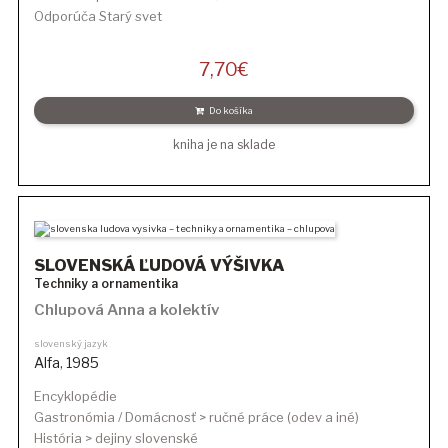
Odporúča Starý svet
7,70
€
Do košíka
kniha je na sklade
SLOVENSKÁ ĽUDOVÁ VÝŠIVKA
Techniky a ornamentika
Chlupová Anna
a kolektív
slovenský jazyk
Alfa
,
1985
Encyklopédie
Gastronómia / Domácnosť > ručné práce (odev a iné)
História > dejiny slovenské