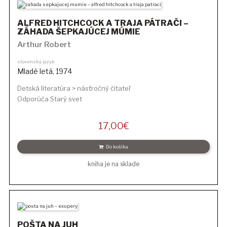
ALFRED HITCHCOCK A TRAJA PÁTRAČI –
ZÁHADA ŠEPKAJÚCEJ MÚMIE
Arthur Robert
slovenský jazyk
Mladé letá
,
1974
Detská literatúra > násťročný čitateľ
Odporúča Starý svet
17,00
€
Do košíka
kniha je na sklade
POŠTA NA JUH