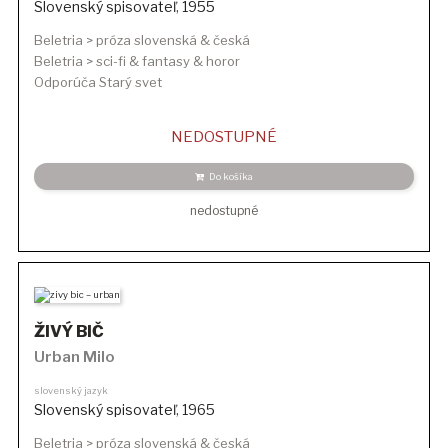
Slovenský spisovateľ
,
1955
Beletria > próza slovenská & česká
Beletria > sci-fi & fantasy & horor
Odporúča Starý svet
NEDOSTUPNÉ
Do košíka
nedostupné
ŽIVÝ BIČ
Urban Milo
slovenský jazyk
Slovenský spisovateľ
,
1965
Beletria > próza slovenská & česká