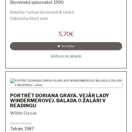
Slovenský spisovateľ
,
1990
Beletria > próza slovenská & česká
Odporúča Starý svet
5,70
€
Do košíka
kniha je na sklade
PORTRÉT DORIANA GRAYA. VEJÁR LADY
WINDERMEROVEJ. BALADA O ŽALÁRI V
READINGU
Wilde Oscar
slovenský jazyk
Tatran
,
1987