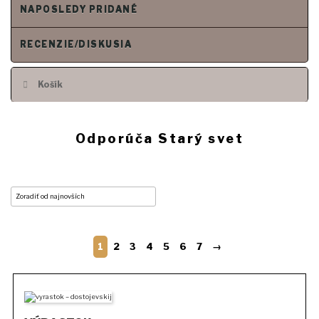
NAPOSLEDY PRIDANÉ
RECENZIE/DISKUSIA
Košík
Odporúča Starý svet
1
2
3
4
5
6
7
→