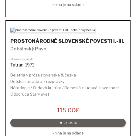
kniha je na sklade
PROSTONÁRODNÉ SLOVENSKÉ POVESTI I.-III.
Dobšinský Pavol
slovenský jazyk
Tatran
,
1973
Beletria > próza slovenská & česká
Detská literatúra > rozprávky
Národopis / Ľudová kultúra / Remeslá > ľudová slovesnosť
Odporúča Starý svet
115,00
€
Do košíka
kniha je na sklade