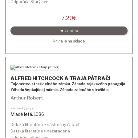
Odporúča Starý svet
7,20
€
Do košíka
kniha je na sklade
ALFRED HITCHCOCK A TRAJA PÁTRAČI
Tajomstvo strašidelného zámku. Záhada zajakavého papagája.
Záhada šepkajúcej múmie. Záhada zeleného strašidla
Arthur Robert
slovenský jazyk
Mladé letá
,
1986
Detská literatúra > násťročný čitateľ
Detská literatúra > nezaradená
Odporúča Starý svet