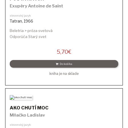
Exupéry Antoine de Saint
slovenský jazyk
Tatran
,
1966
Beletria > próza svetová
Odporúča Starý svet
5,70
€
Do košíka
kniha je na sklade
AKO CHUTÍ MOC
Mňačko Ladislav
slovenský jazyk