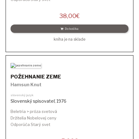
38,00
€
Do košíka
kniha je na sklade
POŽEHNANIE ZEME
Hamsun Knut
slovenský jazyk
Slovenský spisovateľ
,
1976
Beletria > próza svetová
Držitelia Nobelovej ceny
Odporúča Starý svet