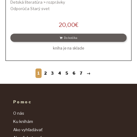
Detská literatúra > rozprávky
Odporúča Starý svet
20,00
€
Do košíka
kniha je na sklade
1
2
3
4
5
6
7
→
Pomoc
O nás
Ku knihám
Ako vyhľadávať