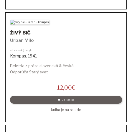
ŽIVÝ BIČ
Urban Milo
slovenský jazyk
Kompas
,
1941
Beletria > próza slovenská & česká
Odporúča Starý svet
12,00
€
Do košíka
kniha je na sklade