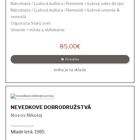
Národopis / Ľudová kultúra / Remeslá > ľudový odev (kroje)
Národopis / Ľudová kultúra / Remeslá > ľudové umenie &
remeslá
Odporúča Starý svet
Umenie > móda a obliekanie
85,00
€
Do košíka
kniha je na sklade
NEVEDKOVE DOBRODRUŽSTVÁ
Nosov Nikolaj
slovenský jazyk
Mladé letá
,
1985