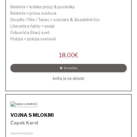
Beletria > krátke prózy & poviedky
Beletria > próza svetová
Divadlo / Film / Tanec > scenáre & divadelné hry
Literatúra faktu > eseje
Odporúča Starý svet
Poézia > poézia svetová
18,00
€
Do košíka
kniha je na sklade
VOJNA S MLOKMI
Čapek Karel
slovenský jazyk