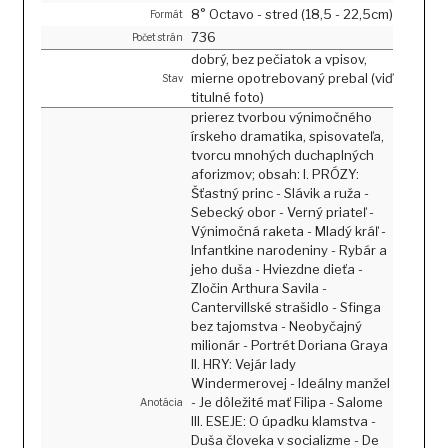
8° Octavo - stred (18,5 - 22,5cm)
Formát
736
Počet strán
dobrý, bez pečiatok a vpisov,
mierne opotrebovaný prebal (viď
Stav
titulné foto)
prierez tvorbou výnimočného
írskeho dramatika, spisovateľa,
tvorcu mnohých duchaplných
aforizmov; obsah: I. PRÓZY:
Šťastný princ - Slávik a ruža -
Sebecký obor - Verný priateľ -
Výnimočná raketa - Mladý kráľ -
Infantkine narodeniny - Rybár a
jeho duša - Hviezdne dieťa -
Zločin Arthura Savila -
Cantervillské strašidlo - Sfinga
bez tajomstva - Neobyčajný
milionár - Portrét Doriana Graya
II. HRY: Vejár lady
Windermerovej - Ideálny manžel
- Je dôležité mať Filipa - Salome
Anotácia
III. ESEJE: O úpadku klamstva -
Duša človeka v socializme - De