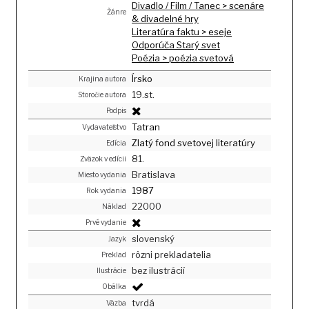
Divadlo / Film / Tanec > scenáre
Žánre
& divadelné hry
Literatúra faktu > eseje
Odporúča Starý svet
Poézia > poézia svetová
Írsko
Krajina autora
19.st.
Storočie autora
Podpis
Tatran
Vydavateľstvo
Zlatý fond svetovej literatúry
Edícia
81.
Zväzok v edícii
Bratislava
Miesto vydania
1987
Rok vydania
22000
Náklad
Prvé vydanie
slovenský
Jazyk
rôzni prekladatelia
Preklad
bez ilustrácií
Ilustrácie
Obálka
tvrdá
Väzba