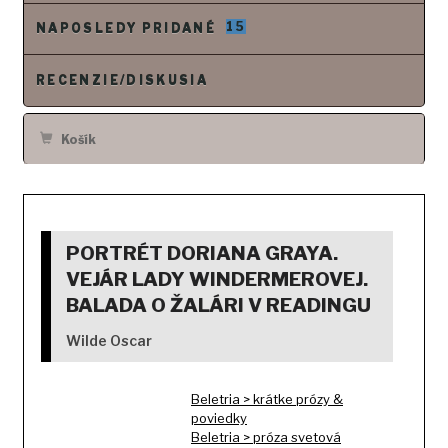
15
NAPOSLEDY PRIDANÉ
RECENZIE/DISKUSIA
Košík
PORTRÉT DORIANA GRAYA.
VEJÁR LADY WINDERMEROVEJ.
BALADA O ŽALÁRI V READINGU
Wilde Oscar
Beletria > krátke prózy &
poviedky
Beletria > próza svetová