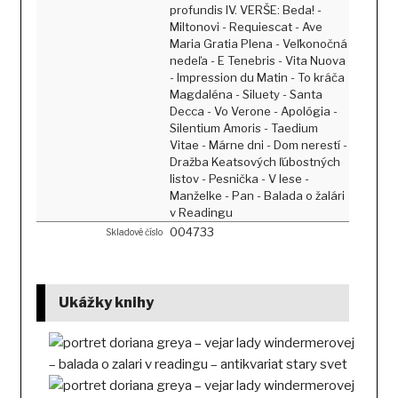
profundis IV. VERŠE: Beda! -
Miltonovi - Requiescat - Ave
Maria Gratia Plena - Veľkonočná
nedeľa - E Tenebris - Vita Nuova
- Impression du Matin - To kráča
Magdaléna - Siluety - Santa
Decca - Vo Verone - Apológia -
Silentium Amoris - Taedium
Vitae - Márne dni - Dom nerestí -
Dražba Keatsových ľúbostných
listov - Pesnička - V lese -
Manželke - Pan - Balada o žalári
v Readingu
004733
Skladové číslo
Ukážky knihy