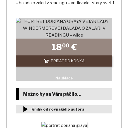
18
€
00
PRIDAŤ DO KOŠÍKA
Na sklade
Možno by sa Vám páčilo…
Knihy od rovnakého autora