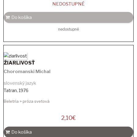
NEDOSTUPNÉ
Do košíka
nedostupné
ŽIARLIVOSŤ
Choromanski Michal
slovenský jazyk
Tatran
,
1976
Beletria > próza svetová
2,10
€
Do košíka