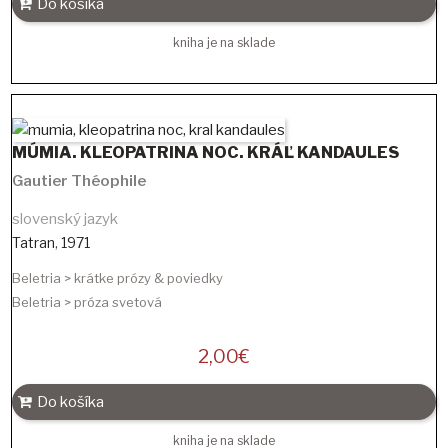
Do košíka
kniha je na sklade
MÚMIA. KLEOPATRINA NOC. KRÁĽ KANDAULES
Gautier Théophile
slovenský jazyk
Tatran
,
1971
Beletria > krátke prózy & poviedky
Beletria > próza svetová
2,00
€
Do košíka
kniha je na sklade