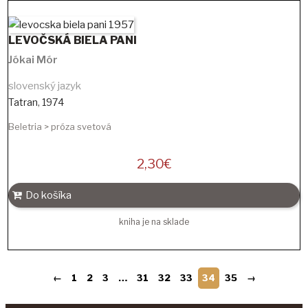
LEVOČSKÁ BIELA PANI
Jókai Mór
slovenský jazyk
Tatran
,
1974
Beletria > próza svetová
2,30
€
Do košíka
kniha je na sklade
←
1
2
3
…
31
32
33
34
35
→