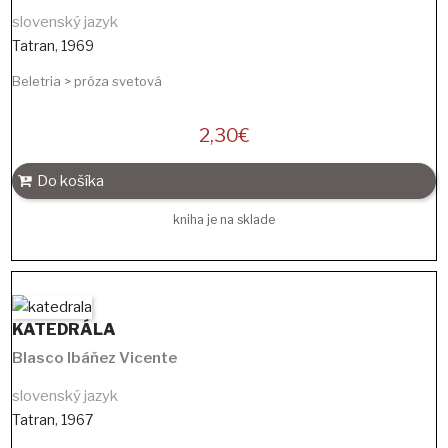
slovenský jazyk
Tatran
,
1969
Beletria > próza svetová
2,30
€
Do košíka
kniha je na sklade
KATEDRÁLA
Blasco Ibáňez Vicente
slovenský jazyk
Tatran
,
1967