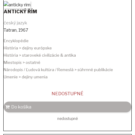
ANTICKÝ ŘÍM
český jazyk
Tatran
,
1967
Encyklopédie
História > dejiny európske
História > staroveké civilizácie & antika
Miestopis > ostatné
Národopis / Ľudová kultúra / Remeslá > súhrnné publikácie
Umenie > dejiny umenia
NEDOSTUPNÉ
Do košíka
nedostupné