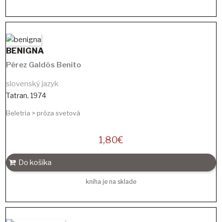
BENIGNA
Pérez Galdós Benito
slovenský jazyk
Tatran
,
1974
Beletria > próza svetová
1,80
€
Do košíka
kniha je na sklade