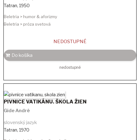
Tatran
,
1950
Beletria > humor & aforizmy
Beletria > próza svetová
NEDOSTUPNÉ
Do košíka
nedostupné
PIVNICE VATIKÁNU. ŠKOLA ŽIEN
Gide André
slovenský jazyk
Tatran
,
1970