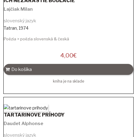
ICH NEZARASTIE BODĽAČIE
Lajčiak Milan
slovenský jazyk
Tatran
,
1974
Poézia > poézia slovenská & česká
4,00
€
Do košíka
kniha je na sklade
TARTARINOVE PRÍHODY
Daudet Alphonse
slovenský jazyk