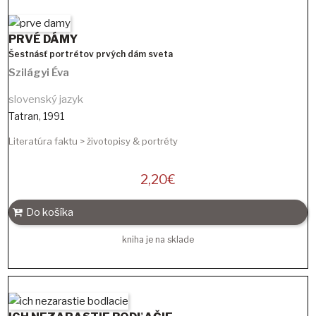
PRVÉ DÁMY
Šestnásť portrétov prvých dám sveta
Szilágyi Éva
slovenský jazyk
Tatran
,
1991
Literatúra faktu > životopisy & portréty
2,20
€
Do košíka
kniha je na sklade