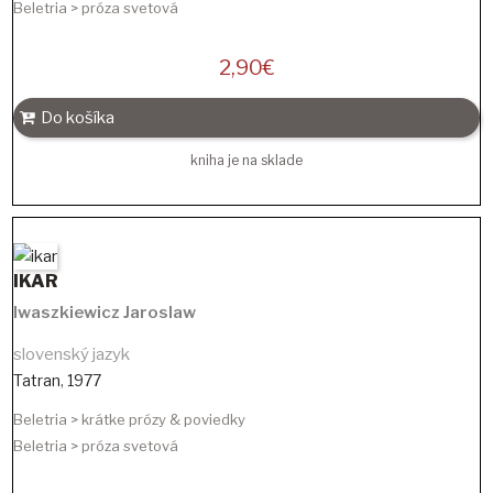
Beletria > próza svetová
2,90
€
Do košíka
kniha je na sklade
IKAR
Iwaszkiewicz Jaroslaw
slovenský jazyk
Tatran
,
1977
Beletria > krátke prózy & poviedky
Beletria > próza svetová