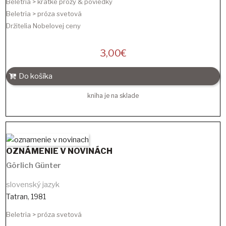
Beletria > krátke prózy & poviedky
Beletria > próza svetová
Držitelia Nobelovej ceny
3,00
€
Do košíka
kniha je na sklade
OZNÁMENIE V NOVINÁCH
Görlich Günter
slovenský jazyk
Tatran
,
1981
Beletria > próza svetová