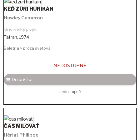
KEĎ ZÚRI HURIKÁN
Hawley Cameron
slovenský jazyk
Tatran
,
1974
Beletria > próza svetová
NEDOSTUPNÉ
Do košíka
nedostupné
ČAS MILOVAŤ
Hériat Philippe