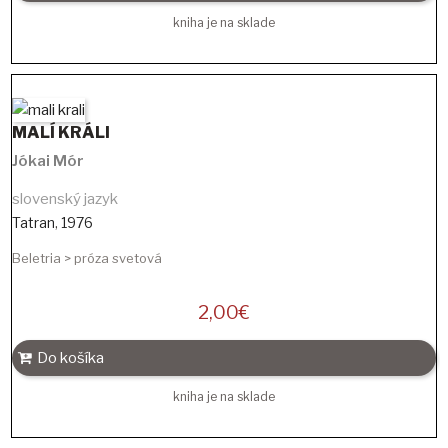
kniha je na sklade
MALÍ KRÁLI
Jókai Mór
slovenský jazyk
Tatran
,
1976
Beletria > próza svetová
2,00
€
Do košíka
kniha je na sklade