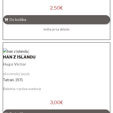
2,50
€
Do košíka
kniha je na sklade
HAN Z ISLANDU
Hugo Victor
slovenský jazyk
Tatran
,
1971
Beletria > próza svetová
3,00
€