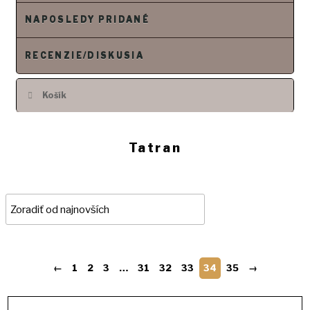
NAPOSLEDY PRIDANÉ
RECENZIE/DISKUSIA
Košík
Tatran
←
1
2
3
…
31
32
33
34
35
→