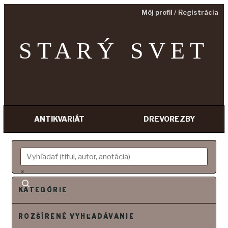
Môj profil / Registrácia
STARÝ SVET
ANTIKVARIÁT
DREVOREZBY
Prejsť
na
obsah
×
KATEGÓRIE
ROZŠÍRENÉ VYHĽADÁVANIE