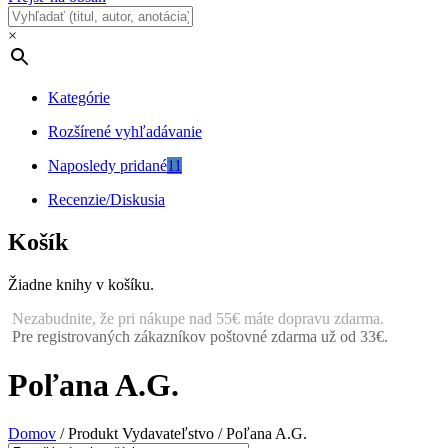
×
Kategórie
Rozšírené vyhľadávanie
Naposledy pridané
11
Recenzie/Diskusia
Košík
Žiadne knihy v košíku.
Nezabudnite, že pri nákupe nad 55€ máte dopravu zdarma.
Pre registrovaných zákazníkov poštovné zdarma už od 33€.
Poľana A.G.
Domov
/ Produkt Vydavateľstvo / Poľana A.G.