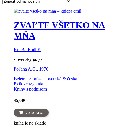
ZVAĽTE VŠETKO NA
MŇA
Knieža Emil F.
slovenský jazyk
Poľana A.G.
,
1976
Beletria > próza slovenská & česká
Exilové vydania
Knihy s podpisom
45,00
€
Do košíka
kniha je na sklade