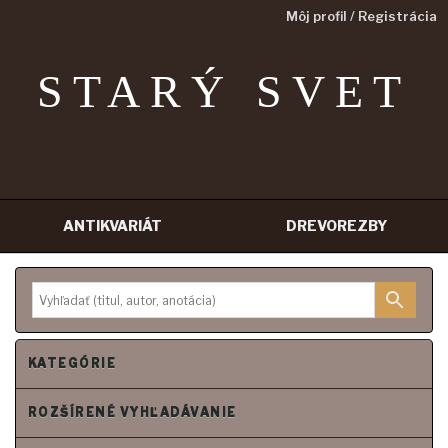
Môj profil / Registrácia
STARÝ SVET
ANTIKVARIÁT
DREVOREZBY
P
r
e
j
s
ť
n
KATEGÓRIE
a
o
b
s
ROZŠÍRENÉ VYHĽADÁVANIE
a
h