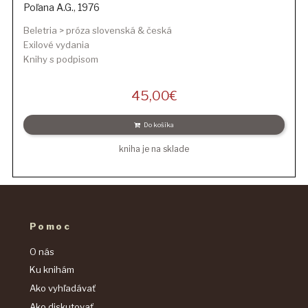
Poľana A.G.
,
1976
Beletria > próza slovenská & česká
Exilové vydania
Knihy s podpisom
45,00
€
Do košíka
kniha je na sklade
Pomoc
O nás
Ku knihám
Ako vyhľadávať
Ako diskutovať