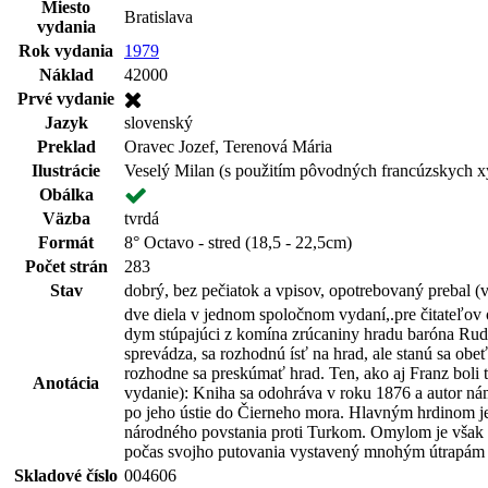
Miesto
Bratislava
vydania
Rok vydania
1979
Náklad
42000
Prvé vydanie
Jazyk
slovenský
Preklad
Oravec Jozef, Terenová Mária
Ilustrácie
Veselý Milan (s použitím pôvodných francúzskych xy
Obálka
Väzba
tvrdá
Formát
8° Octavo - stred (18,5 - 22,5cm)
Počet strán
283
Stav
dobrý, bez pečiatok a vpisov, opotrebovaný prebal (vi
dve diela v jednom spoločnom vydaní,.pre čitateľov 
dym stúpajúci z komína zrúcaniny hradu baróna Rudol
sprevádza, sa rozhodnú ísť na hrad, ale stanú sa ob
rozhodne sa preskúmať hrad. Ten, ako aj Franz boli t
Anotácia
vydanie): Kniha sa odohráva v roku 1876 a autor n
po jeho ústie do Čierneho mora. Hlavným hrdinom je s
národného povstania proti Turkom. Omylom je však po
počas svojho putovania vystavený mnohým útrapám vr
Skladové číslo
004606