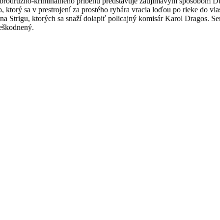
obrodružno-kriminálneho príbehu predstavuje zaujímavým spôsobom Du
 ktorý sa v prestrojení za prostého rybára vracia loďou po rieke do v
na Strigu, ktorých sa snaží dolapiť policajný komisár Karol Dragos. 
neškodnený.