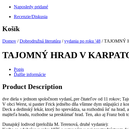
Naposledy pridané
Recenzie/Diskusia
Košík
Domov
/
Dobrodružná literatúra
/
vydania po roku '48
/ TAJOMNÝ 
TAJOMNÝ HRAD V KARPAT
Popis
Ďalšie informácie
Product Description
dve diela v jednom spoločnom vydaní,.pre čitateľov od 11 rokov; Taj
V obci Werst, si pastier Frick jedného dňa všimne dym stúpajúci z ko
Deck a dedinský lekár, ktorý ho sprevádza, sa rozhodnú ísť na hrad, 
majiteľa hradu, rozhodne sa preskúmať hrad. Ten, ako aj Franz boli tot
Dunajský lodivod (preložila M. Terenová, druhé vydanie):