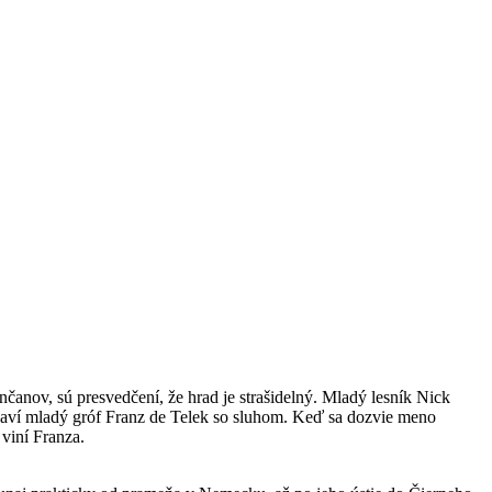
čanov, sú presvedčení, že hrad je strašidelný. Mladý lesník Nick
objaví mladý gróf Franz de Telek so sluhom. Keď sa dozvie meno
 viní Franza.