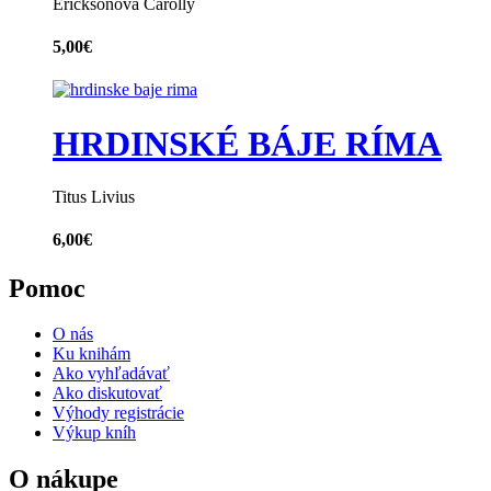
Ericksonová Carolly
5,00
€
HRDINSKÉ BÁJE RÍMA
Titus Livius
6,00
€
Pomoc
O nás
Ku knihám
Ako vyhľadávať
Ako diskutovať
Výhody registrácie
Výkup kníh
O nákupe