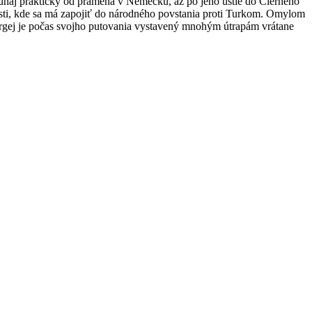
naj prakticky od prameňa v Nemecku, až po jeho ústie do Čierneho
lasti, kde sa má zapojiť do národného povstania proti Turkom. Omylom
Sergej je počas svojho putovania vystavený mnohým útrapám vrátane