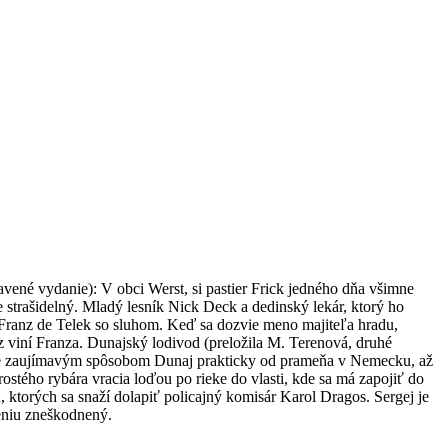
avené vydanie): V obci Werst, si pastier Frick jedného dňa všimne
 strašidelný. Mladý lesník Nick Deck a dedinský lekár, ktorý ho
f Franz de Telek so sluhom. Keď sa dozvie meno majiteľa hradu,
tz viní Franza. Dunajský lodivod (preložila M. Terenová, druhé
uje zaujímavým spôsobom Dunaj prakticky od prameňa v Nemecku, až
ostého rybára vracia loďou po rieke do vlasti, kde sa má zapojiť do
ktorých sa snaží dolapiť policajný komisár Karol Dragos. Sergej je
eniu zneškodnený.