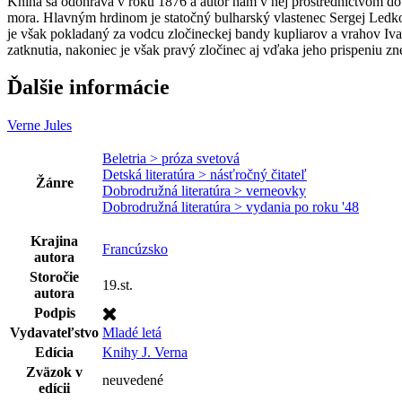
Kniha sa odohráva v roku 1876 a autor nám v nej prostredníctvom d
mora. Hlavným hrdinom je statočný bulharský vlastenec Sergej Ledko,
je však pokladaný za vodcu zločineckej bandy kupliarov a vrahov Iva
zatknutia, nakoniec je však pravý zločinec aj vďaka jeho prispeniu z
Ďalšie informácie
Verne Jules
Beletria > próza svetová
Detská literatúra > násťročný čitateľ
Žánre
Dobrodružná literatúra > verneovky
Dobrodružná literatúra > vydania po roku '48
Krajina
Francúzsko
autora
Storočie
19.st.
autora
Podpis
Vydavateľstvo
Mladé letá
Edícia
Knihy J. Verna
Zväzok v
neuvedené
edícii