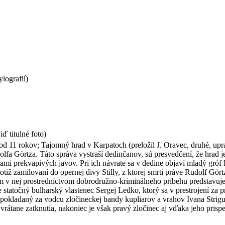
lografií)
ď titulné foto)
od 11 rokov; Tajomný hrad v Karpatoch (preložil J. Oravec, druhé, upr
fa Görtza. Táto správa vystraší dedinčanov, sú presvedčení, že hrad je
eťami prekvapivých javov. Pri ich návrate sa v dedine objaví mladý gró
otiž zamilovaní do opernej divy Stilly, z ktorej smrti práve Rudolf Gör
ám v nej prostredníctvom dobrodružno-kriminálneho príbehu predstav
tatočný bulharský vlastenec Sergej Ledko, ktorý sa v prestrojení za pr
kladaný za vodcu zločineckej bandy kupliarov a vrahov Ivana Strigu, 
átane zatknutia, nakoniec je však pravý zločinec aj vďaka jeho prisp