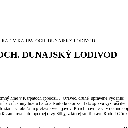
HRAD V KARPATOCH. DUNAJSKÝ LODIVOD
OCH. DUNAJSKÝ LODIVOD
omný hrad v Karpatoch (preložil J. Oravec, druhé, upravené vydanie):
mína zrúcaniny hradu baróna Rudolfa Görtza. Táto správa vystraší dedin
ale stanú sa obeťami prekvapivých javov. Pri ich návrate sa v dedine 
iž zamilovaní do opernej divy Stilly, z ktorej smrti práve Rudolf Görtz