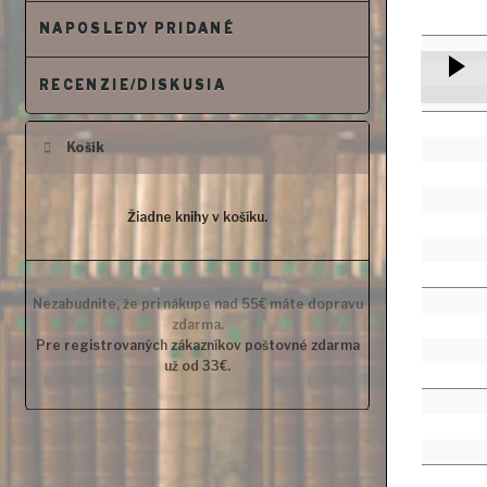
NAPOSLEDY PRIDANÉ
RECENZIE/DISKUSIA
Košík
Žiadne knihy v košíku.
Nezabudnite, že pri nákupe nad 55€ máte dopravu
zdarma.
Pre registrovaných zákazníkov poštovné zdarma
už od 33€.