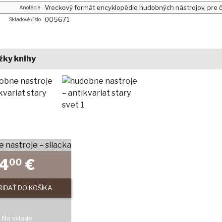
Vreckový formát encyklopédie hudobných nástrojov, pre či
Anotácia
005671
Skladové číslo
žky knihy
4
€
00
RIDAŤ DO KOŠÍKA
Na sklade