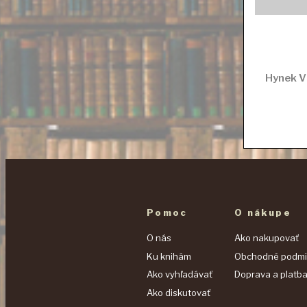
Hynek Vl
Pomoc
O nákupe
O nás
Ako nakupovať
Ku knihám
Obchodné podmi
Ako vyhľadávať
Doprava a platb
Ako diskutovať