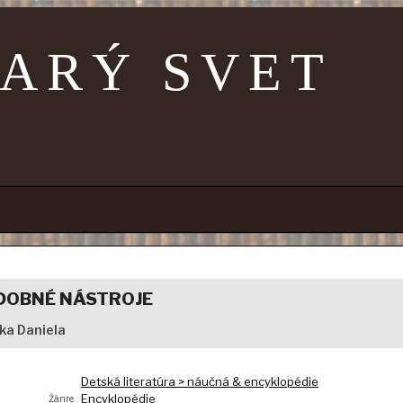
TARÝ SVET
DOBNÉ NÁSTROJE
cka Daniela
Detská literatúra > náučná & encyklopédie
Encyklopédie
Žánre