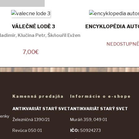
VÁLEČNÉ LODĚ 3
ENCYKLOPÉDIA AUT
adimír, Klučina Petr, Škňouřil Evžen
NEDOSTUPN
7,00
€
Kamenná predajňa
Informácie o e-shope
ANTIKVARIÁT STARÝ SVET
ANTIKVARIÁT STARÝ SVET
enky
Železničná 1390/21
Muráň 359, 049 01
a
Revúca 050 01
IČO:
50924273