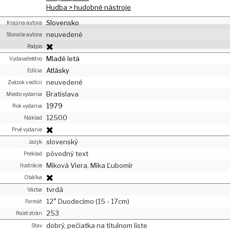
Hudba > hudobné nástroje
Slovensko
Krajina autora
neuvedené
Storočie autora
Podpis
Mladé letá
Vydavateľstvo
Atlásky
Edícia
neuvedené
Zväzok v edícii
Bratislava
Miesto vydania
1979
Rok vydania
12500
Náklad
Prvé vydanie
slovenský
Jazyk
pôvodný text
Preklad
Miková Viera, Mika Ľubomír
Ilustrácie
Obálka
tvrdá
Väzba
12° Duodecimo (15 - 17cm)
Formát
253
Počet strán
dobrý, pečiatka na titulnom liste
Stav