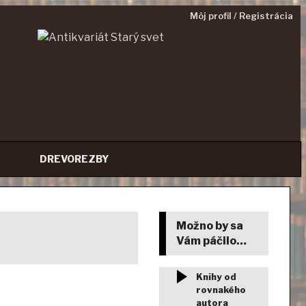
Môj profil / Registrácia
DREVOREZBY
Možno by sa
Vám páčilo…
Knihy od
rovnakého
autora