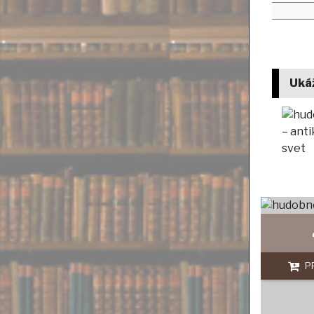
Uká
P