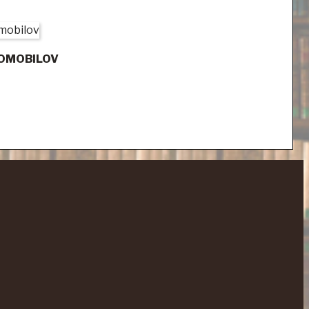
OMOBILOV
É