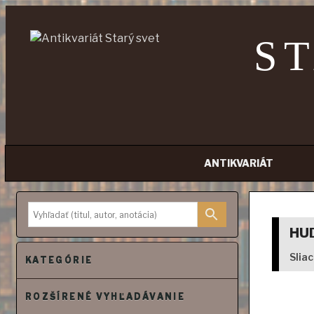
S
ANTIKVARIÁT
Prejsť
na
obsah
HU
Slia
KATEGÓRIE
ROZŠÍRENÉ VYHĽADÁVANIE