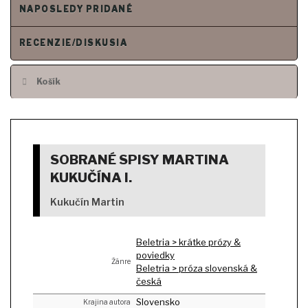
NAPOSLEDY PRIDANÉ
RECENZIE/DISKUSIA
Košík
SOBRANÉ SPISY MARTINA
KUKUČÍNA I.
Kukučín Martin
Beletria > krátke prózy &
poviedky
Žánre
Beletria > próza slovenská &
česká
Slovensko
Krajina autora