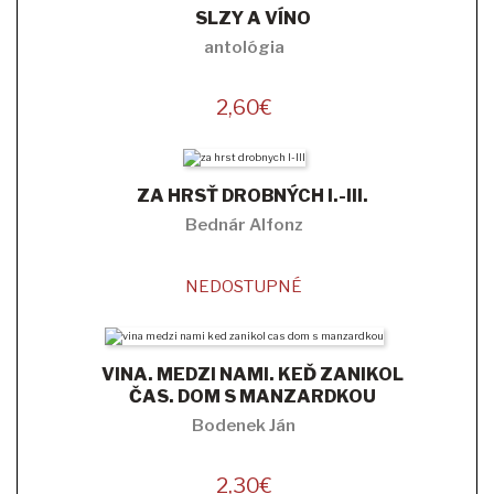
SLZY A VÍNO
antológia
2,60
€
ZA HRSŤ DROBNÝCH I.-III.
Bednár Alfonz
NEDOSTUPNÉ
VINA. MEDZI NAMI. KEĎ ZANIKOL
ČAS. DOM S MANZARDKOU
Bodenek Ján
2,30
€