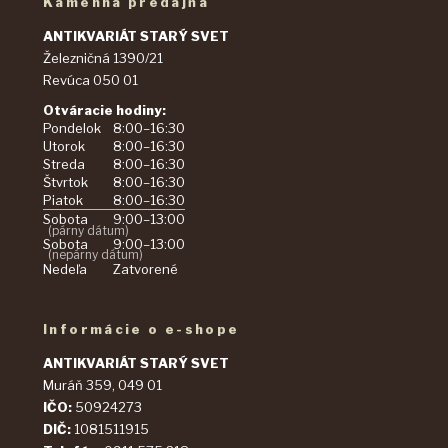
Kamenná predajňa
ANTIKVARIÁT STARÝ SVET
Železničná 1390/21
Revúca 050 01
Otváracie hodiny:
Pondelok
8:00–16:30
Utorok
8:00–16:30
Streda
8:00–16:30
Štvrtok
8:00–16:30
Piatok
8:00–16:30
Sobota
9:00–13:00
(párny dátum)
Sobota
9:00–13:00
(nepárny dátum)
Nedeľa
Zatvorené
Informácie o e-shope
ANTIKVARIÁT STARÝ SVET
Muráň 359, 049 01
IČO:
50924273
DIČ:
1081511915