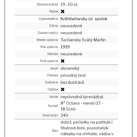
19.-20.st.
Storočie autora
Podpis
Kníhtlačiarsky úč. spolok
Vydavateľstvo
neuvedené
Edícia
neuvedené
Zväzok v edícii
Turčiansky Svätý Martin
Miesto vydania
1919
Rok vydania
neuvedené
Náklad
Prvé vydanie
slovenský
Jazyk
pôvodný text
Preklad
bez ilustrácií
Ilustrácie
Obálka
nepôvodná (preväzba)
Väzba
8° Octavo - menší (17 -
Formát
18,5cm)
240
Počet strán
dobrý, pečiatky na patitule i
titulnom liste, pozostatok
Stav
nálepky na chrbáte, väzba v