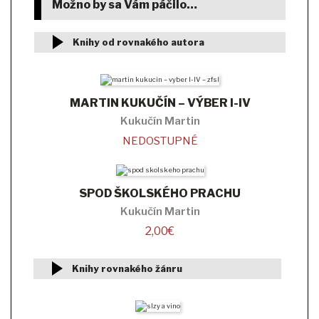
Možno by sa Vám páčilo…
Knihy od rovnakého autora
MARTIN KUKUČÍN – VÝBER I-IV
Kukučín Martin
NEDOSTUPNÉ
SPOD ŠKOLSKÉHO PRACHU
Kukučín Martin
2,00
€
Knihy rovnakého žánru