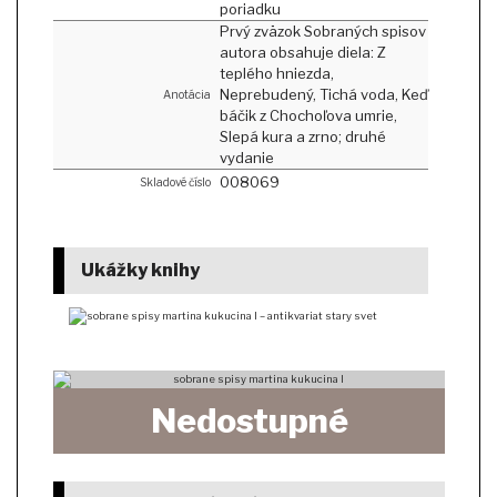
poriadku
Prvý zväzok Sobraných spisov
autora obsahuje diela: Z
teplého hniezda,
Neprebudený, Tichá voda, Keď
Anotácia
báčik z Chochoľova umrie,
Slepá kura a zrno; druhé
vydanie
008069
Skladové číslo
Ukážky knihy
Nedostupné