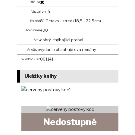
Obálka
tvrdá
Väzba
8° Octavo - stred (18,5 - 22,5cm)
Formát
400
Počet strán
dobrý, chýbajúci prebal
Stav
vydanie obsahuje dva romány
Anotácia
001141
Skladové číslo
Ukážky knihy
Nedostupné