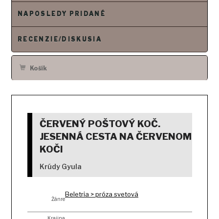
o
NAPOSLEDY PRIDANÉ
b
s
RECENZIE/DISKUSIA
a
h
Košík
ČERVENÝ POŠTOVÝ KOČ.
JESENNÁ CESTA NA ČERVENOM
KOČI
Krúdy Gyula
Beletria > próza svetová
Žánre
Krajina