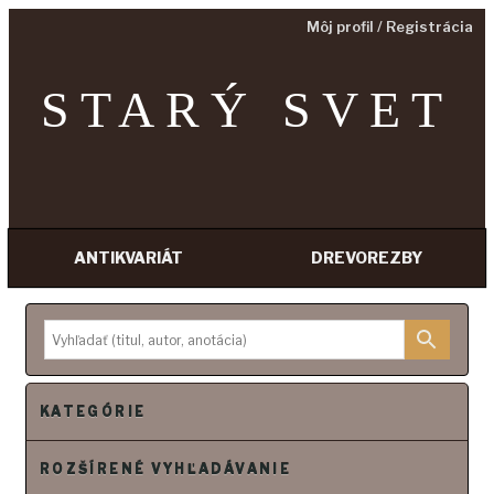
Môj profil / Registrácia
STARÝ SVET
ANTIKVARIÁT
DREVOREZBY
P
r
e
j
s
KATEGÓRIE
ť
n
ROZŠÍRENÉ VYHĽADÁVANIE
a