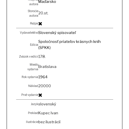
Maďarsko
autora
Storočie
20.st.
autora
Podpis
Slovenský spisovateľ
Vydavateľstvo
Spoločnosť priateľov krásnych kníh
Edícia
(SPKK)
178.
Zväzok v edícii
Miesto
Bratislava
vydania
1964
Rok vydania
20000
Náklad
Prvé vydanie
slovenský
Jazyk
Kupec Ivan
Preklad
bez ilustrácií
Ilustrácie