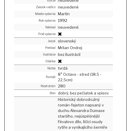
neuvedené
Edícia
neuvedené
Zväzok v edícii
Martin
Miesto vydania
1992
Rok vydania
neuvedené
Náklad
Prvé vydanie
slovenský
Jazyk
Mrlian Ondrej
Preklad
bez ilustrácií
Ilustrácie
Obálka
tvrdá
Väzba
8° Octavo - stred (18,5 -
Formát
22,5cm)
280
Počet strán
dobrý, bez pečiatok a vpisov
Stav
Historický dobrodružný
román-fejeton napsaný v
duchu Alexandra Dumase
staršího, nejúspěšnější
Févalovo dílo, líčící osudy
rytíře a vynikajícího šermíře