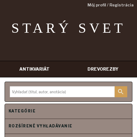
Môj profil / Registrácia
STARÝ SVET
ANTIKVARIÁT
DREVOREZBY
Prejsť
na
obsah
KATEGÓRIE
ROZŠÍRENÉ VYHĽADÁVANIE