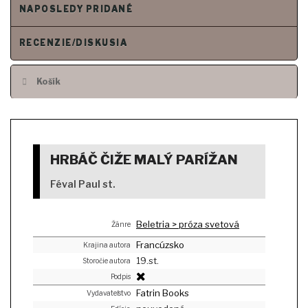
NAPOSLEDY PRIDANÉ
RECENZIE/DISKUSIA
Košík
HRBÁČ ČIŽE MALÝ PARÍŽAN
Féval Paul st.
Beletria > próza svetová
Žánre
Francúzsko
Krajina autora
19.st.
Storočie autora
Podpis
Fatrin Books
Vydavateľstvo