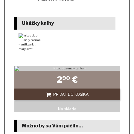
Ukážky knihy
2
€
90
PRIDAŤ DO KOŠÍKA
Na sklade
Možno by sa Vám páčilo…