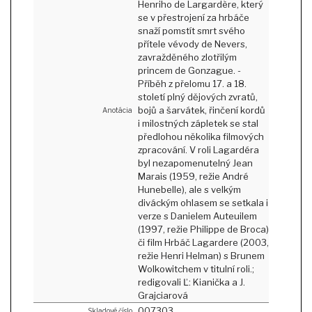
Henriho de Largardère, který
se v přestrojení za hrbáče
snaží pomstít smrt svého
přítele vévody de Nevers,
zavražděného zlotřilým
princem de Gonzague. -
Příběh z přelomu 17. a 18.
století plný dějových zvratů,
bojů a šarvátek, řinčení kordů
Anotácia
i milostných zápletek se stal
předlohou několika filmových
zpracování. V roli Lagardéra
byl nezapomenutelný Jean
Marais (1959, režie André
Hunebelle), ale s velkým
diváckým ohlasem se setkala i
verze s Danielem Auteuilem
(1997, režie Philippe de Broca)
či film Hrbáč Lagardere (2003,
režie Henri Helman) s Brunem
Wolkowitchem v titulní roli.;
redigovali Ľ: Kianička a J.
Grajciarová
007303
Skladové číslo