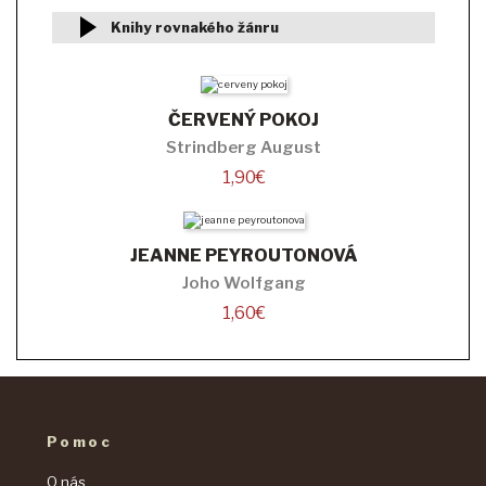
Knihy rovnakého žánru
ČERVENÝ POKOJ
Strindberg August
1,90
€
JEANNE PEYROUTONOVÁ
Joho Wolfgang
1,60
€
Pomoc
O nás