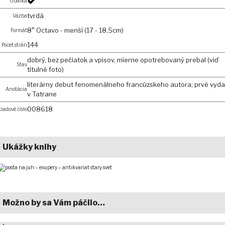
Obálka
tvrdá
Väzba
8° Octavo - menší (17 - 18,5cm)
Formát
144
Počet strán
dobrý, bez pečiatok a vpisov, mierne opotrebovaný prebal (viď
Stav
titulné foto)
literárny debut fenomenálneho francúzskeho autora; prvé vyda
Anotácia
v Tatrane
008618
ladové číslo
Ukážky knihy
Možno by sa Vám páčilo…