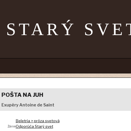
STARÝ SVE
POŠTA NA JUH
Exupéry Antoine de Saint
Beletria > próza svetová
Odporúča Starý svet
Žánre