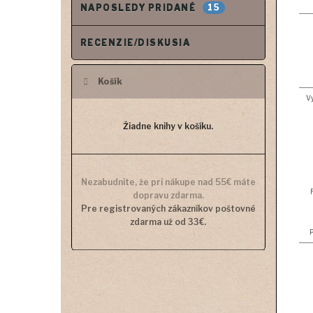
15
NAPOSLEDY PRIDANÉ
RECENZIE/DISKUSIA
Košík
Vy
Žiadne knihy v košíku.
Nezabudnite, že pri nákupe nad 55€ máte
dopravu zdarma.
Pre registrovaných zákazníkov poštovné
zdarma už od 33€.
P