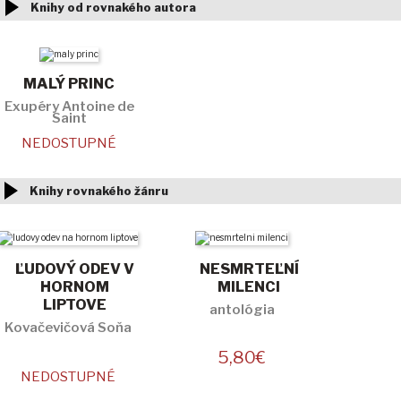
Knihy od rovnakého autora
MALÝ PRINC
Exupéry Antoine de
Saint
NEDOSTUPNÉ
Knihy rovnakého žánru
ĽUDOVÝ ODEV V
NESMRTEĽNÍ
HORNOM
MILENCI
LIPTOVE
antológia
Kovačevičová Soňa
5,80
€
NEDOSTUPNÉ