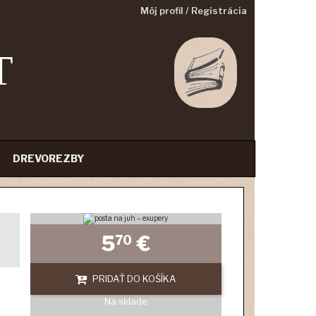
Môj profil / Registrácia
T
DREVOREZBY
5
€
70
PRIDAŤ DO KOŠÍKA
Na sklade