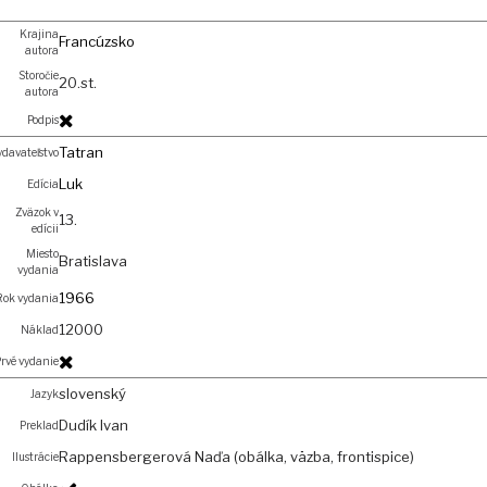
Krajina
Francúzsko
autora
Storočie
20.st.
autora
Podpis
Tatran
davateľstvo
Luk
Edícia
Zväzok v
13.
edícii
Miesto
Bratislava
vydania
1966
Rok vydania
12000
Náklad
rvé vydanie
slovenský
Jazyk
Dudík Ivan
Preklad
Rappensbergerová Naďa (obálka, väzba, frontispice)
Ilustrácie