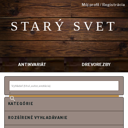
Môj profil / Registrácia
STARÝ SVET
ANTIKVARIÁT
DREVOREZBY
P
r
e
j
s
×
ť
n
KATEGÓRIE
a
o
b
s
ROZŠÍRENÉ VYHĽADÁVANIE
a
h