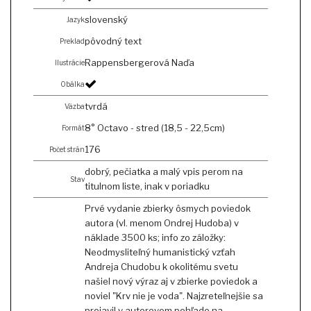
slovenský
Jazyk
pôvodný text
Preklad
Rappensbergerová Naďa
Ilustrácie
Obálka
tvrdá
Väzba
8° Octavo - stred (18,5 - 22,5cm)
Formát
176
Počet strán
dobrý, pečiatka a malý vpis perom na
Stav
titulnom liste, inak v poriadku
Prvé vydanie zbierky ôsmych poviedok
autora (vl. menom Ondrej Hudoba) v
náklade 3500 ks; info zo záložky:
Neodmysliteľný humanistický vzťah
Andreja Chudobu k okolitému svetu
našiel nový výraz aj v zbierke poviedok a
noviel "Krv nie je voda". Najzreteľnejšie sa
prejavil v autorovom pohľade na