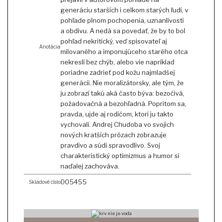
generáciu starších i celkom starých ľudí, v
pohľade plnom pochopenia, uznanlivosti
a obdivu. A nedá sa povedať, že by to bol
pohľad nekritický, veď spisovateľ aj
Anotácia
milovaného a imponujúceho starého otca
nekreslí bez chýb, alebo vie napríklad
poriadne zadrieť pod kožu najmladšej
generácii. Nie moralizátorsky, ale tým, že
ju zobrazí takú aká často býva: bezočivá,
požadovačná a bezohľadná. Popritom sa,
pravda, ujde aj rodičom, ktorí ju takto
vychovali. Andrej Chudoba vo svojich
nových kratších prózach zobrazuje
pravdivo a súdi spravodlivo. Svoj
charakteristický optimizmus a humor si
naďalej zachováva.
005455
Skladové číslo