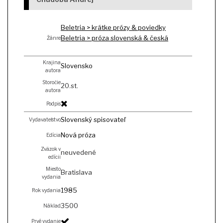
Beletria > krátke prózy & poviedky
Beletria > próza slovenská & česká
Žánre
Krajina
Slovensko
autora
Storočie
20.st.
autora
Podpis
Slovenský spisovateľ
Vydavateľstvo
Nová próza
Edícia
Zväzok v
neuvedené
edícii
Miesto
Bratislava
vydania
1985
Rok vydania
3500
Náklad
Prvé vydanie