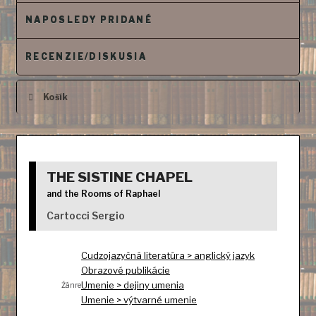
o
NAPOSLEDY PRIDANÉ
b
s
RECENZIE/DISKUSIA
a
h
Košík
THE SISTINE CHAPEL
and the Rooms of Raphael
Cartocci Sergio
Cudzojazyčná literatúra > anglický jazyk
Obrazové publikácie
Umenie > dejiny umenia
Žánre
Umenie > výtvarné umenie