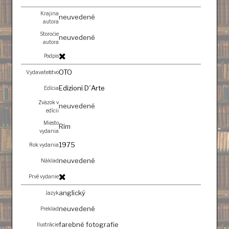
Krajina
neuvedené
autora
Storočie
neuvedené
autora
Podpis
OTO
Vydavateľstvo
Edizioni D´Arte
Edícia
Zväzok v
neuvedené
edícii
Miesto
Rím
vydania
1975
Rok vydania
neuvedené
Náklad
Prvé vydanie
anglický
Jazyk
neuvedené
Preklad
farebné fotografie
Ilustrácie