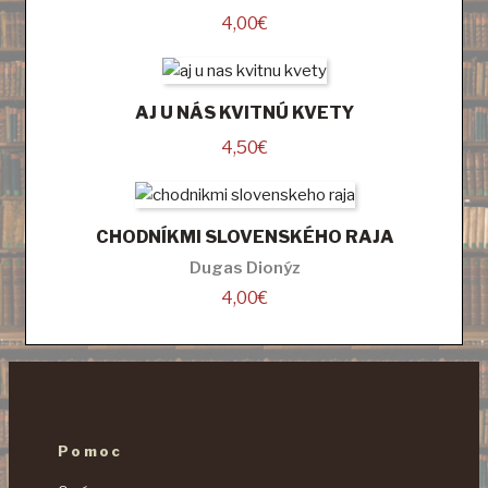
4,00
€
AJ U NÁS KVITNÚ KVETY
4,50
€
CHODNÍKMI SLOVENSKÉHO RAJA
Dugas Dionýz
4,00
€
Pomoc