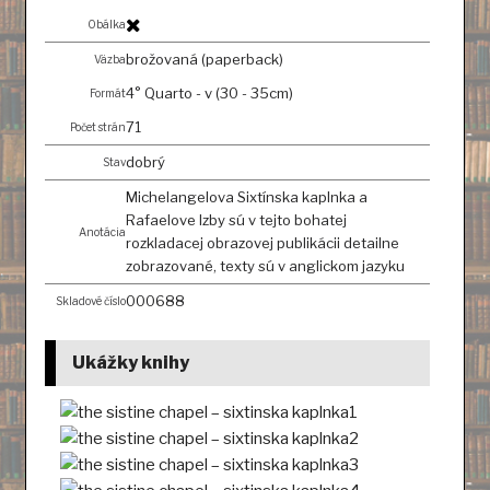
Obálka
brožovaná (paperback)
Väzba
4° Quarto - v (30 - 35cm)
Formát
71
Počet strán
dobrý
Stav
Michelangelova Sixtínska kaplnka a
Rafaelove Izby sú v tejto bohatej
Anotácia
rozkladacej obrazovej publikácii detailne
zobrazované, texty sú v anglickom jazyku
000688
Skladové číslo
Ukážky knihy