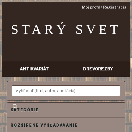
Môj profil / Registrácia
STARÝ SVET
ANTIKVARIÁT
DREVOREZBY
P
r
e
×
j
s
KATEGÓRIE
ť
n
ROZŠÍRENÉ VYHĽADÁVANIE
a