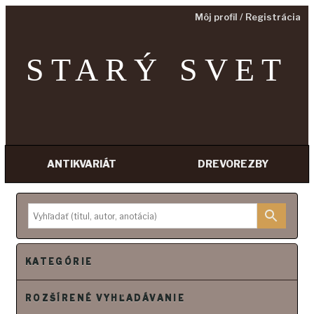
Môj profil / Registrácia
STARÝ SVET
ANTIKVARIÁT
DREVOREZBY
P
r
e
j
s
KATEGÓRIE
ť
n
ROZŠÍRENÉ VYHĽADÁVANIE
a