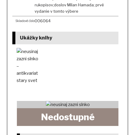
rukopisov;doslov Milan Hamada; prvé
vydanie v tomto výbere
006064
Skladové číslo
Ukážky knihy
Nedostupné