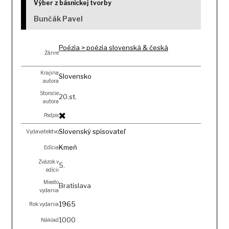
Výber z básnickej tvorby
Bunčák Pavel
Poézia > poézia slovenská & česká
Žánre
Krajina
Slovensko
autora
Storočie
20.st.
autora
Podpis
Slovenský spisovateľ
Vydavateľstvo
Kmeň
Edícia
Zväzok v
5.
edícii
Miesto
Bratislava
vydania
1965
Rok vydania
1000
Náklad