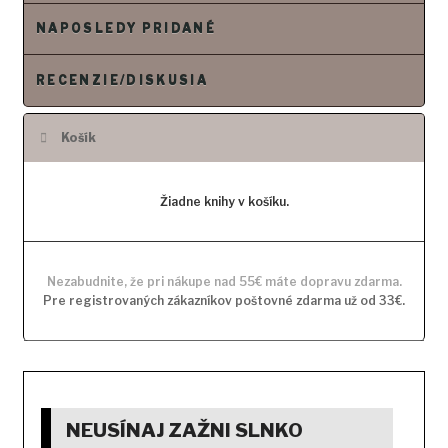
o
NAPOSLEDY PRIDANÉ
b
s
RECENZIE/DISKUSIA
a
h
Košík
Žiadne knihy v košíku.
Nezabudnite, že pri nákupe nad 55€ máte dopravu zdarma.
Pre registrovaných zákazníkov poštovné zdarma už od 33€.
NEUSÍNAJ ZAŽNI SLNKO