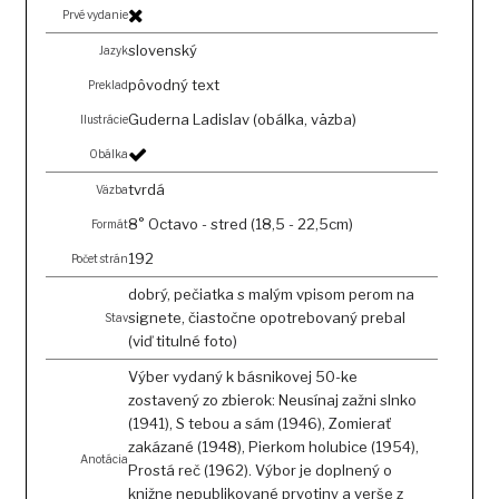
Prvé vydanie
slovenský
Jazyk
pôvodný text
Preklad
Guderna Ladislav (obálka, väzba)
Ilustrácie
Obálka
tvrdá
Väzba
8° Octavo - stred (18,5 - 22,5cm)
Formát
192
Počet strán
dobrý, pečiatka s malým vpisom perom na
signete, čiastočne opotrebovaný prebal
Stav
(viď titulné foto)
Výber vydaný k básnikovej 50-ke
zostavený zo zbierok: Neusínaj zažni slnko
(1941), S tebou a sám (1946), Zomierať
zakázané (1948), Pierkom holubice (1954),
Anotácia
Prostá reč (1962). Výbor je doplnený o
knižne nepublikované prvotiny a verše z