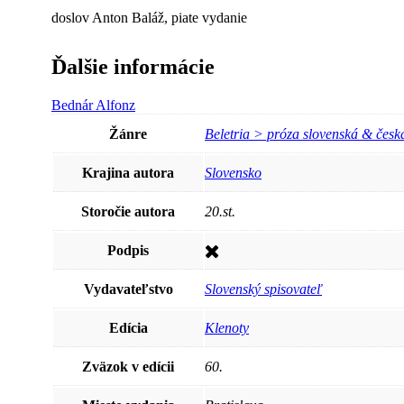
doslov Anton Baláž, piate vydanie
Ďalšie informácie
Bednár Alfonz
Žánre
Beletria > próza slovenská & česk
Krajina autora
Slovensko
Storočie autora
20.st.
Podpis
Vydavateľstvo
Slovenský spisovateľ
Edícia
Klenoty
Zväzok v edícii
60.