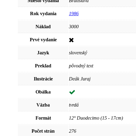
Miesto vydania
Bratislava
Rok vydania
1986
Náklad
3000
Prvé vydanie
Jazyk
slovenský
Preklad
pôvodný text
Ilustrácie
Deák Juraj
Obálka
Väzba
tvrdá
Formát
12° Duodecimo (15 - 17cm)
Počet strán
276