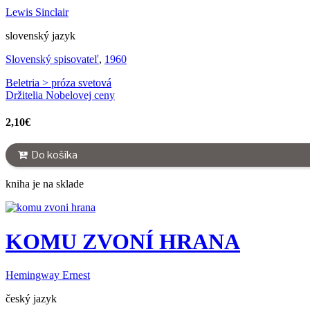
Lewis Sinclair
slovenský jazyk
Slovenský spisovateľ
,
1960
Beletria > próza svetová
Držitelia Nobelovej ceny
2,10
€
Do košíka
kniha je na sklade
KOMU ZVONÍ HRANA
Hemingway Ernest
český jazyk