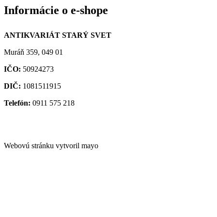
Informácie o e-shope
ANTIKVARIÁT STARÝ SVET
Muráň 359, 049 01
IČO:
50924273
DIČ:
1081511915
Telefón:
0911 575 218
antikvariat@starysvet.sk
Antikvariát Starý svet
Webovú stránku vytvoril mayo