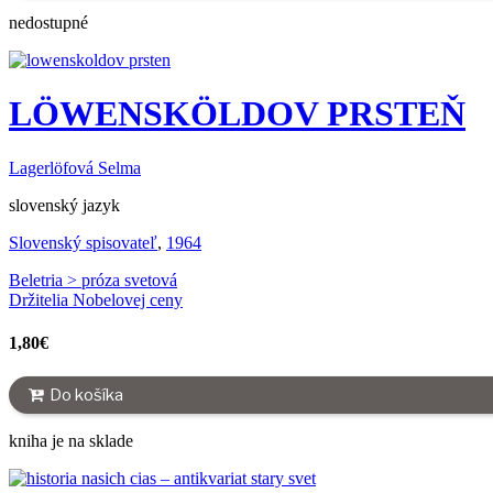
nedostupné
LÖWENSKÖLDOV PRSTEŇ
Lagerlöfová Selma
slovenský jazyk
Slovenský spisovateľ
,
1964
Beletria > próza svetová
Držitelia Nobelovej ceny
1,80
€
Do košíka
kniha je na sklade