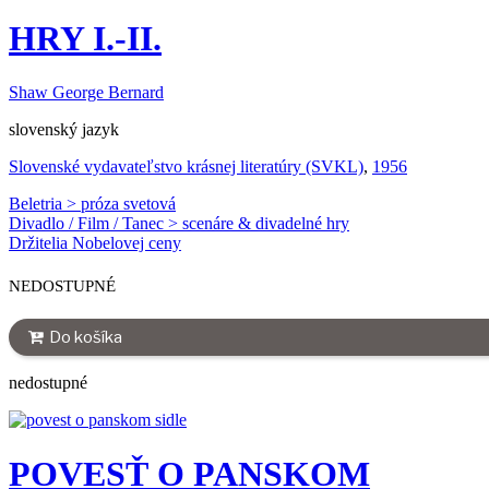
HRY I.-II.
Shaw George Bernard
slovenský jazyk
Slovenské vydavateľstvo krásnej literatúry (SVKL)
,
1956
Beletria > próza svetová
Divadlo / Film / Tanec > scenáre & divadelné hry
Držitelia Nobelovej ceny
NEDOSTUPNÉ
Do košíka
nedostupné
POVESŤ O PANSKOM