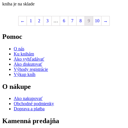
kniha je na sklade
←
1
2
3
…
6
7
8
9
10
→
Pomoc
O nás
Ku knihám
Ako vyhľadávať
Ako diskutovať
Výhody registrácie
Výkup kníh
O nákupe
Ako nakupovať
Obchodné podmienky
Doprava a platba
Kamenná predajňa