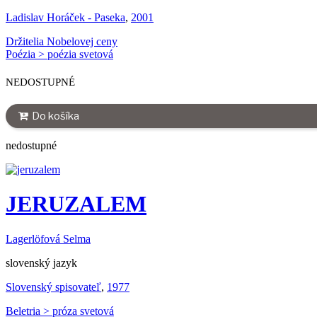
Ladislav Horáček - Paseka
,
2001
Držitelia Nobelovej ceny
Poézia > poézia svetová
NEDOSTUPNÉ
Do košíka
nedostupné
JERUZALEM
Lagerlöfová Selma
slovenský jazyk
Slovenský spisovateľ
,
1977
Beletria > próza svetová