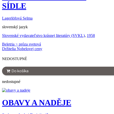
SÍDLE
Lagerlöfová Selma
slovenský jazyk
Slovenské vydavateľstvo krásnej literatúry (SVKL)
,
1958
Beletria > próza svetová
Držitelia Nobelovej ceny
NEDOSTUPNÉ
Do košíka
nedostupné
OBAVY A NADĚJE