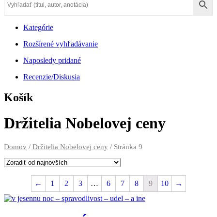
na
obsah
Kategórie
Rozšírené vyhľadávanie
Naposledy pridané
Recenzie/Diskusia
Košík
Držitelia Nobelovej ceny
Domov
/
Držitelia Nobelovej ceny
/ Stránka 9
←
1
2
3
…
6
7
8
9
10
→