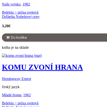
Naše vojsko
,
1982
Beletria > próza svetová
Držitelia Nobelovej ceny
3,20
€
Do košíka
kniha je na sklade
KOMU ZVONÍ HRANA
Hemingway Ernest
český jazyk
Mladá fronta
,
1962
Beletria > próza svetová