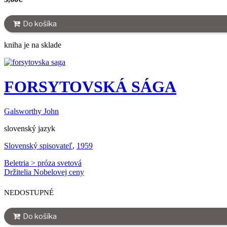
Do košíka
kniha je na sklade
FORSYTOVSKÁ SÁGA
Galsworthy John
slovenský jazyk
Slovenský spisovateľ
,
1959
Beletria > próza svetová
Držitelia Nobelovej ceny
NEDOSTUPNÉ
Do košíka