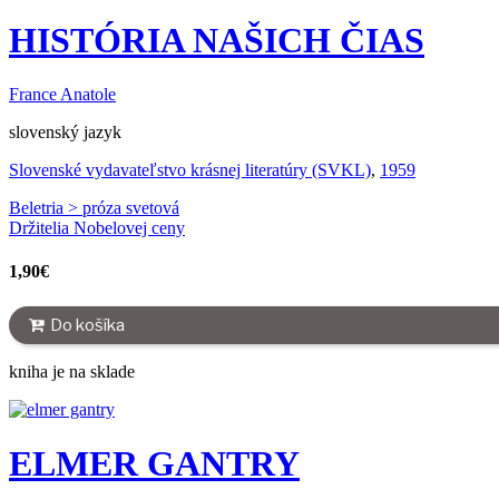
HISTÓRIA NAŠICH ČIAS
France Anatole
slovenský jazyk
Slovenské vydavateľstvo krásnej literatúry (SVKL)
,
1959
Beletria > próza svetová
Držitelia Nobelovej ceny
1,90
€
Do košíka
kniha je na sklade
ELMER GANTRY