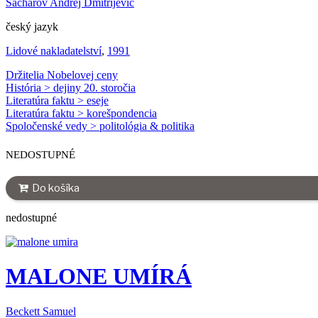
Sacharov Andrej Dmitrijevič
český jazyk
Lidové nakladatelství
,
1991
Držitelia Nobelovej ceny
História > dejiny 20. storočia
Literatúra faktu > eseje
Literatúra faktu > korešpondencia
Spoločenské vedy > politológia & politika
NEDOSTUPNÉ
Do košíka
nedostupné
MALONE UMÍRÁ
Beckett Samuel