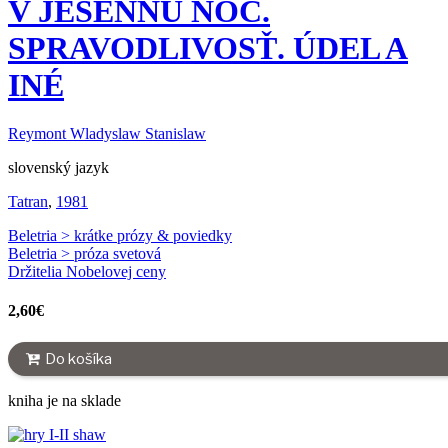
V JESENNÚ NOC.
SPRAVODLIVOSŤ. ÚDEL A
INÉ
Reymont Wladyslaw Stanislaw
slovenský jazyk
Tatran
,
1981
Beletria > krátke prózy & poviedky
Beletria > próza svetová
Držitelia Nobelovej ceny
2,60
€
Do košíka
kniha je na sklade