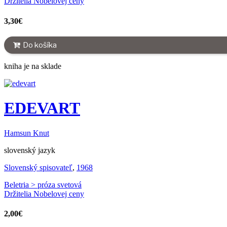
Držitelia Nobelovej ceny
3,30
€
Do košíka
kniha je na sklade
EDEVART
Hamsun Knut
slovenský jazyk
Slovenský spisovateľ
,
1968
Beletria > próza svetová
Držitelia Nobelovej ceny
2,00
€