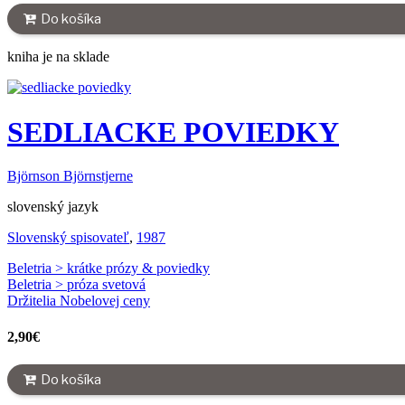
Do košíka
kniha je na sklade
SEDLIACKE POVIEDKY
Björnson Björnstjerne
slovenský jazyk
Slovenský spisovateľ
,
1987
Beletria > krátke prózy & poviedky
Beletria > próza svetová
Držitelia Nobelovej ceny
2,90
€
Do košíka