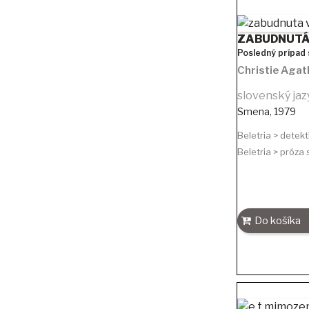
ZABUDNUTÁ
Posledný prípad 
Christie Agat
slovenský jaz
Smena
,
1979
Beletria > detekt
Beletria > próza
Do košíka