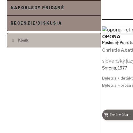
NAPOSLEDY PRIDANÉ
RECENZIE/DISKUSIA
OPONA
Košík
Posledný Poiroto
Christie Agat
slovenský jaz
Smena
,
1977
Beletria > detekt
Beletria > próza
Do košíka