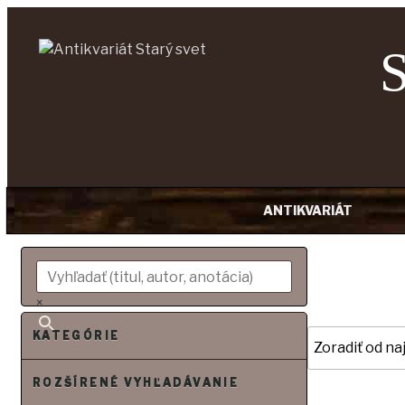
ANTIKVARIÁT
Prejsť
na
obsah
×
KATEGÓRIE
ROZŠÍRENÉ VYHĽADÁVANIE