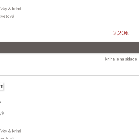
ívky & krimi
 svetová
2,20
€
kniha je na sklade
w
yk
ívky & krimi
 svetová