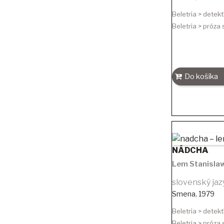
Beletria > detekt
Beletria > próza
Do košíka
NÁDCHA
Lem Stanisla
slovenský jaz
Smena
,
1979
Beletria > detekt
Beletria > próza