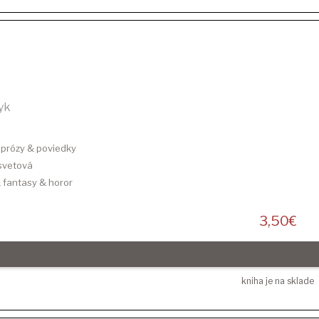
yk
e prózy & poviedky
 svetová
 & fantasy & horor
3,50
€
kniha je na sklade