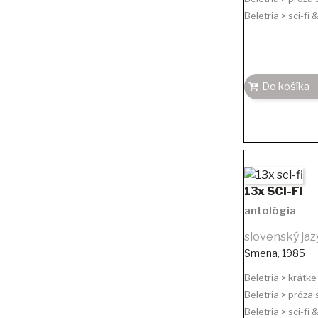
Beletria > sci-fi
Do košíka
13x SCI-FI
antológia
slovenský jaz
Smena
,
1985
Beletria > krátk
Beletria > próza
Beletria > sci-fi