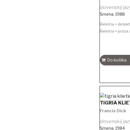
slovenský jaz
Smena
,
1988
Beletria > detekt
Beletria > próza
Do košíka
TIGRIA KLI
Francis Dick
slovenský jaz
Smena
,
1984