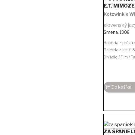
E.T. MIMOZ
Kotzwinkle Wi
slovenský jaz
Smena
,
1988
Beletria > próza
Beletria > sci-fi
Divadlo / Film / T
Do košíka
ZA ŠPANIE