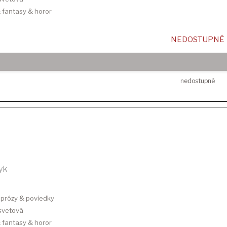
 & fantasy & horor
NEDOSTUPNÉ
nedostupné
yk
e prózy & poviedky
 svetová
 & fantasy & horor