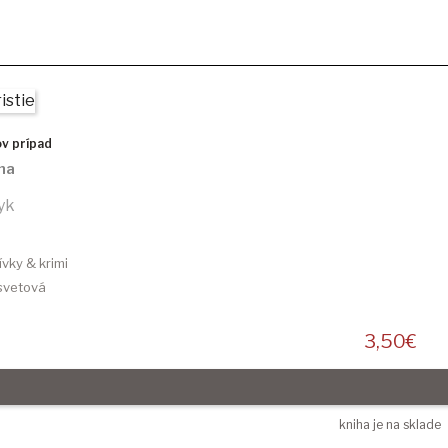
v prípad
ha
yk
ívky & krimi
 svetová
3,50
€
kniha je na sklade