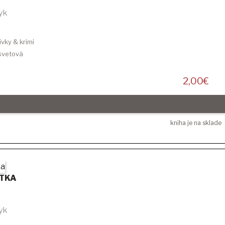
yk
ívky & krimi
 svetová
2,00
€
kniha je na sklade
ETKA
yk