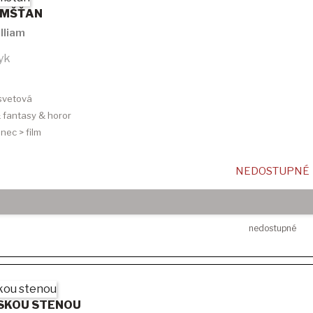
EMŠŤAN
lliam
yk
 svetová
 & fantasy & horor
anec > film
NEDOSTUPNÉ
nedostupné
LSKOU STENOU