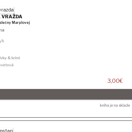
 VRAŽDA
slečny Marplovej
ha
yk
ívky & krimi
 svetová
3,00
€
kniha je na sklade