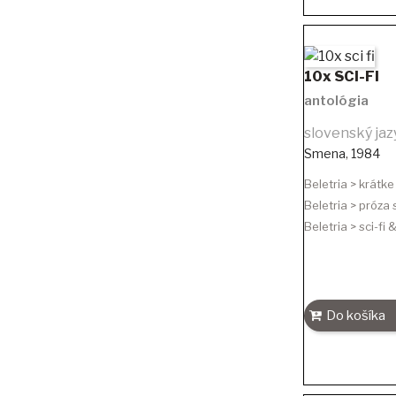
10x SCI-FI
antológia
slovenský jaz
Smena
,
1984
Beletria > krátk
Beletria > próza
Beletria > sci-fi
Do košíka