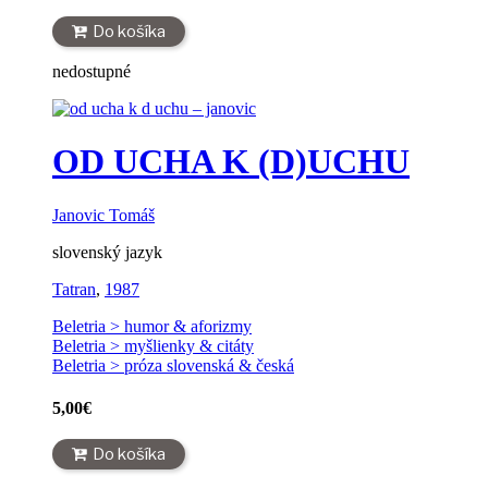
Do košíka
nedostupné
OD UCHA K (D)UCHU
Janovic Tomáš
slovenský jazyk
Tatran
,
1987
Beletria > humor & aforizmy
Beletria > myšlienky & citáty
Beletria > próza slovenská & česká
5,00
€
Do košíka