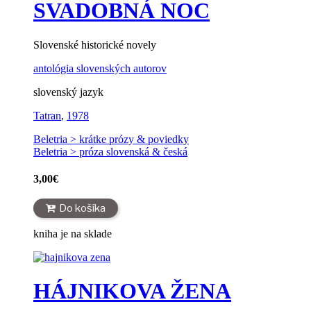
SVADOBNÁ NOC
Slovenské historické novely
antológia slovenských autorov
slovenský jazyk
Tatran
,
1978
Beletria > krátke prózy & poviedky
Beletria > próza slovenská & česká
3,00
€
Do košíka
kniha je na sklade
HÁJNIKOVA ŽENA