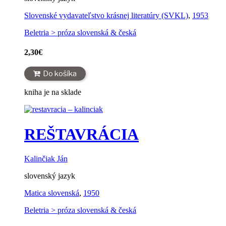
Slovenské vydavateľstvo krásnej literatúry (SVKL)
,
1953
Beletria > próza slovenská & česká
2,30
€
Do košíka
kniha je na sklade
REŠTAVRÁCIA
Kalinčiak Ján
slovenský jazyk
Matica slovenská
,
1950
Beletria > próza slovenská & česká