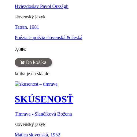
Hviezdoslav Pavol Országh
slovenský jazyk
Tatran
,
1981
Poézia > poézia slovenská & česká
7,00
€
Do košíka
kniha je na sklade
SKÚSENOSŤ
Timrava - Slančíková Božena
slovenský jazyk
Matica slovenská
,
1952