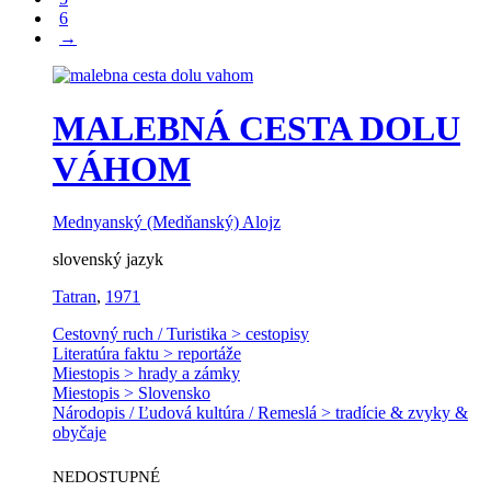
6
→
MALEBNÁ CESTA DOLU
VÁHOM
Mednyanský (Medňanský) Alojz
slovenský jazyk
Tatran
,
1971
Cestovný ruch / Turistika > cestopisy
Literatúra faktu > reportáže
Miestopis > hrady a zámky
Miestopis > Slovensko
Národopis / Ľudová kultúra / Remeslá > tradície & zvyky &
obyčaje
NEDOSTUPNÉ