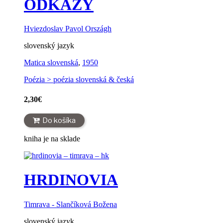
ODKAZY
Hviezdoslav Pavol Országh
slovenský jazyk
Matica slovenská
,
1950
Poézia > poézia slovenská & česká
2,30
€
Do košíka
kniha je na sklade
HRDINOVIA
Timrava - Slančíková Božena
slovenský jazyk