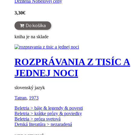
Držitelia Nobelovej ceny
3,30
€
Do košíka
kniha je na sklade
ROZPRÁVANIA Z TISÍC A
JEDNEJ NOCI
slovenský jazyk
Tatran
,
1973
Beletria > báje & legendy & povesti
Beletria > krátke prózy & poviedky
Beletria > próza svetová
Detská literatúra > nezaradená