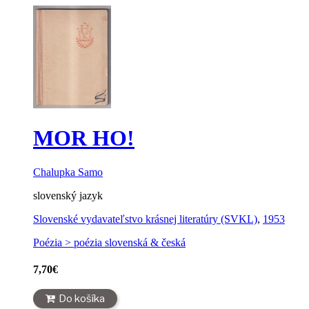
MOR HO!
Chalupka Samo
slovenský jazyk
Slovenské vydavateľstvo krásnej literatúry (SVKL)
,
1953
Poézia > poézia slovenská & česká
7,70
€
Do košíka