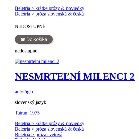
Beletria > krátke prózy & poviedky
Beletria > próza slovenská & česká
NEDOSTUPNÉ
Do košíka
nedostupné
NESMRTEĽNÍ MILENCI 2
antológia
slovenský jazyk
Tatran
,
1975
Beletria > krátke prózy & poviedky
Beletria > próza slovenská & česká
Beletria > próza svetová