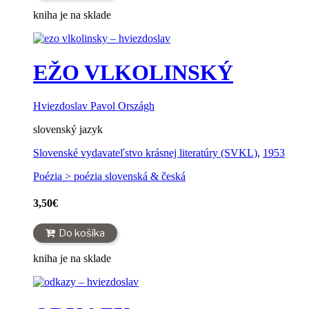
kniha je na sklade
EŽO VLKOLINSKÝ
Hviezdoslav Pavol Országh
slovenský jazyk
Slovenské vydavateľstvo krásnej literatúry (SVKL)
,
1953
Poézia > poézia slovenská & česká
3,50
€
Do košíka
kniha je na sklade