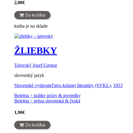
2,00
€
Do košíka
kniha je na sklade
ŽLIEBKY
Tajovský Jozef Gregor
slovenský jazyk
Slovenské vydavateľstvo krásnej literatúry (SVKL)
,
1953
Beletria > krátke prózy & poviedky
Beletria > próza slovenská & česká
1,90
€
Do košíka