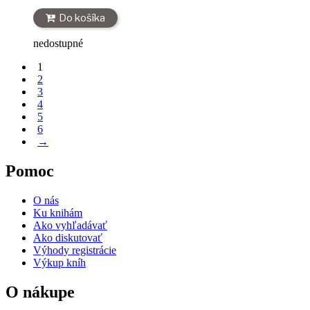
Do košíka
nedostupné
1
2
3
4
5
6
→
Pomoc
O nás
Ku knihám
Ako vyhľadávať
Ako diskutovať
Výhody registrácie
Výkup kníh
O nákupe