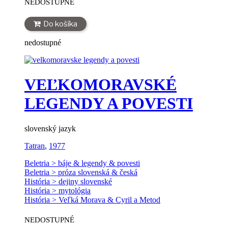
NEDOSTUPNÉ
Do košíka
nedostupné
VEĽKOMORAVSKÉ
LEGENDY A POVESTI
slovenský jazyk
Tatran
,
1977
Beletria > báje & legendy & povesti
Beletria > próza slovenská & česká
História > dejiny slovenské
História > mytológia
História > Veľká Morava & Cyril a Metod
NEDOSTUPNÉ