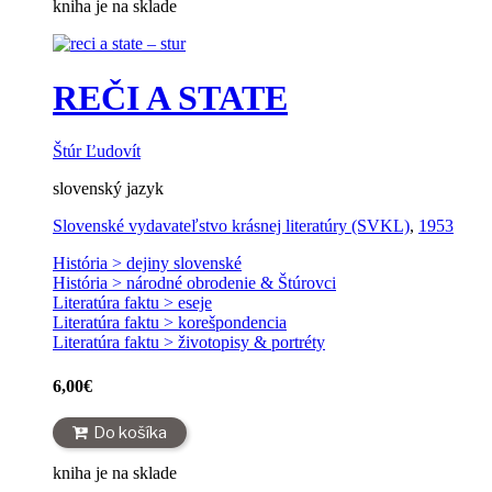
kniha je na sklade
REČI A STATE
Štúr Ľudovít
slovenský jazyk
Slovenské vydavateľstvo krásnej literatúry (SVKL)
,
1953
História > dejiny slovenské
História > národné obrodenie & Štúrovci
Literatúra faktu > eseje
Literatúra faktu > korešpondencia
Literatúra faktu > životopisy & portréty
6,00
€
Do košíka
kniha je na sklade