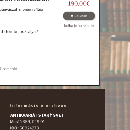
190,00
€
ányászati monografiája
Do košíka
kniha je na sklade
d-Gömöri osztálya /
 & remeslá
Informácie o e-shope
ANTIKVARIÁT STARÝ SVET
Muráň 359, 049 01
IČO:
50924273