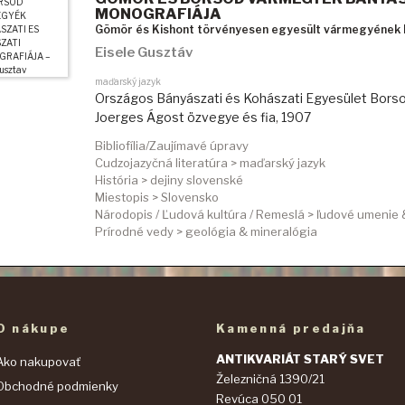
MONOGRAFIÁJA
Gömör és Kishont törvényesen egyesült vármegyének b
Eisele Gusztáv
maďarský jazyk
Országos Bányászati és Kohászati Egyesület Borso
Joerges Ágost özvegye és fia
,
1907
Bibliofília/Zaujímavé úpravy
Cudzojazyčná literatúra > maďarský jazyk
História > dejiny slovenské
Miestopis > Slovensko
Národopis / Ľudová kultúra / Remeslá > ľudové umenie
Prírodné vedy > geológia & mineralógia
O nákupe
Kamenná predajňa
ANTIKVARIÁT STARÝ SVET
Ako nakupovať
Železničná 1390/21
Obchodné podmienky
Revúca 050 01