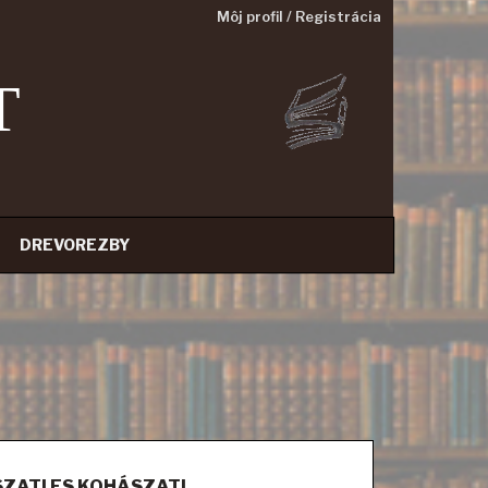
Môj profil / Registrácia
T
DREVOREZBY
ZATI ES KOHÁSZATI