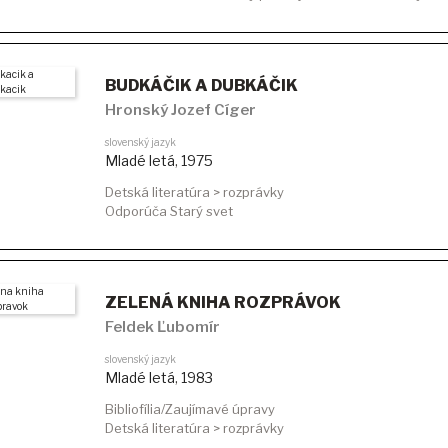
BUDKÁČIK A DUBKÁČIK
Hronský Jozef Cíger
slovenský jazyk
Mladé letá
,
1975
Detská literatúra > rozprávky
Odporúča Starý svet
ZELENÁ KNIHA ROZPRÁVOK
Feldek Ľubomír
slovenský jazyk
Mladé letá
,
1983
Bibliofília/Zaujímavé úpravy
Detská literatúra > rozprávky