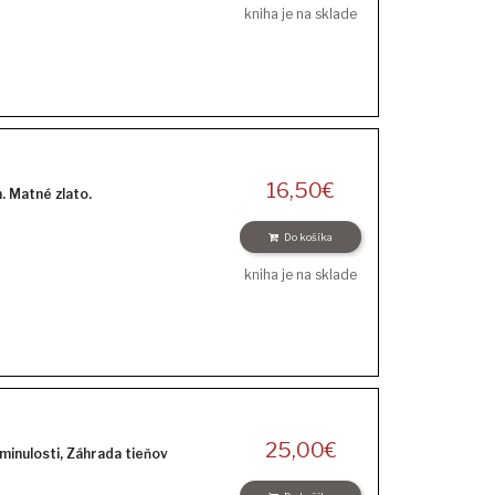
kniha je na sklade
16,50
€
. Matné zlato.
Do košíka
kniha je na sklade
25,00
€
minulosti, Záhrada tieňov