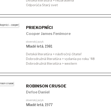
Detská literatúra > nezaradená
Odporúča Starý svet
PRIEKOPNÍCI
Cooper James Fenimore
slovenský jazyk
Mladé letá
,
1981
Detská literatúra > násťročný čitateľ
Dobrodružná literatúra > vydania po roku '48
Dobrodružná literatúra > western
ROBINSON CRUSOE
Defoe Daniel
slovenský jazyk
Mladé letá
,
1977