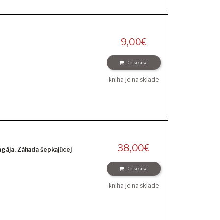
9,00
€
Do košíka
kniha je na sklade
38,00
€
gája. Záhada šepkajúcej
Do košíka
kniha je na sklade