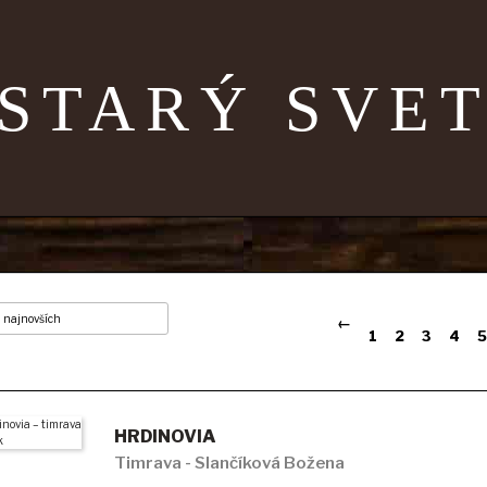
STARÝ SVE
←
1
2
3
4
5
HRDINOVIA
Timrava - Slančíková Božena