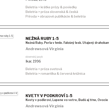
Beletria > krátke prózy & poviedky
Beletria > próza slovenská & česká
Príroda > obrazové publikácie & beletria
NEŽNÁ RUBY 1-5
Nežná Ruby. Perla v hmle. Falošný lesk. Utajený drahokam
Andrewsová Virginia
slovenský jazyk
Ikar
,
1996
Beletria > próza svetová
Beletria > romantika & červená knižnica
KVETY V PODKROVÍ 1-5
Kvety v podkroví, Lupene vo vetre, Budú aj tŕne, Ovocie 
Andrewsová Virginia