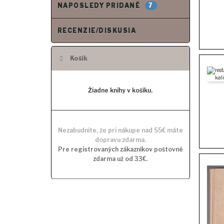
7
NAPOSLEDY PRIDANÉ
RECENZIE/DISKUSIA
Košík
Žiadne knihy v košíku.
Nezabudnite, že pri nákupe nad 55€ máte
dopravu zdarma.
Pre registrovaných zákazníkov poštovné
zdarma už od 33€.