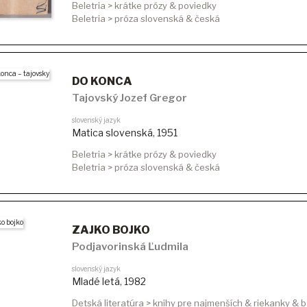
Beletria > krátke prózy & poviedky
Beletria > próza slovenská & česká
DO KONCA
Tajovský Jozef Gregor
slovenský jazyk
Matica slovenská
,
1951
Beletria > krátke prózy & poviedky
Beletria > próza slovenská & česká
ZAJKO BOJKO
Podjavorinská Ľudmila
slovenský jazyk
Mladé letá
,
1982
Detská literatúra > knihy pre najmenších & riekanky & 