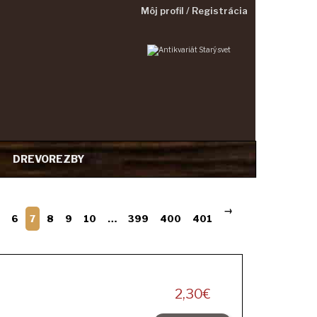
Môj profil / Registrácia
T
DREVOREZBY
→
6
7
8
9
10
…
399
400
401
2,30
€