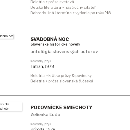
Beletria > próza svetová
Detská literatúra > násťročný čitateľ
Dobrodružná literatúra > vydania po roku '48
SVADOBNÁ NOC
Slovenské historické novely
antológia slovenských autorov
slovenský jazyk
Tatran
,
1978
Beletria > krátke prózy & poviedky
Beletria > próza slovenská & česká
POĽOVNÍCKE SMIECHOTY
Zelienka Ľudo
slovenský jazyk
Príroda
,
1978