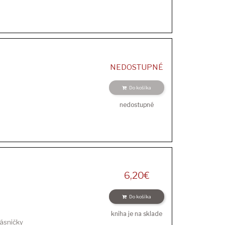
NEDOSTUPNÉ
Do košíka
nedostupné
6,20
€
Do košíka
kniha je na sklade
básničky