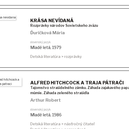
KRÁSA NEVÍDANÁ
Rozprávky národov Sovietskeho zväzu
Ďuríčková Mária
slovenský jazyk
Mladé letá
,
1979
Detská literatúra > rozprávky
ALFRED HITCHCOCK A TRAJA PÁTRAČI
Tajomstvo strašidelného zámku. Záhada zajakavého papa
múmie. Záhada zeleného strašidla
Arthur Robert
slovenský jazyk
Mladé letá
,
1986
Detská literatúra > násťročný čitateľ