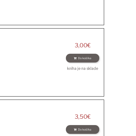
3,00
€
Do košíka
kniha je na sklade
3,50
€
Do košíka