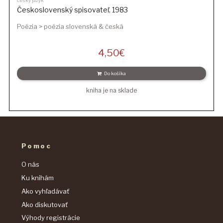
český jazyk
Československý spisovateľ
,
1983
Poézia > poézia slovenská & česká
4,50
€
Do košíka
kniha je na sklade
Pomoc
O nás
Ku knihám
Ako vyhľadávať
Ako diskutovať
Výhody registrácie