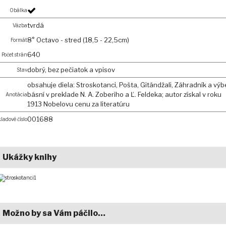
Obálka
tvrdá
Väzba
8° Octavo - stred (18,5 - 22,5cm)
Formát
640
Počet strán
dobrý, bez pečiatok a vpisov
Stav
obsahuje diela: Stroskotanci, Pošta, Gitándžali, Záhradník a výb
básní v preklade N. A. Zoberiho a Ľ. Feldeka; autor získal v roku
Anotácia
1913 Nobelovu cenu za literatúru
001688
ladové číslo
Ukážky knihy
Možno by sa Vám páčilo…