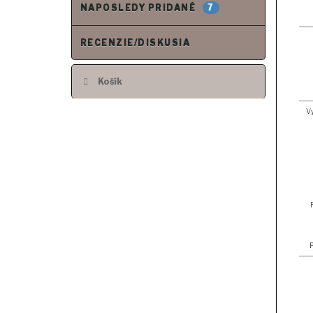
7
NAPOSLEDY PRIDANÉ
RECENZIE/DISKUSIA
Košík
Vy
P