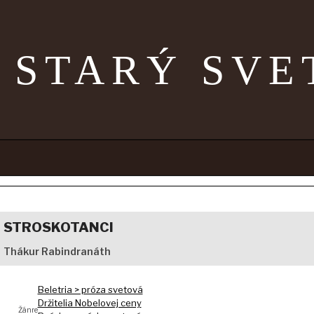
STARÝ SVE
STROSKOTANCI
Thákur Rabindranáth
Beletria > próza svetová
Držitelia Nobelovej ceny
Žánre