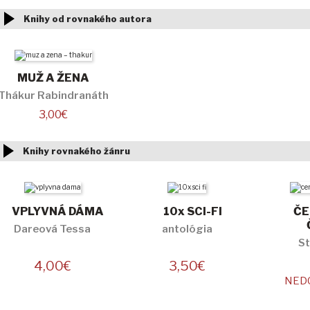
Knihy od rovnakého autora
MUŽ A ŽENA
Thákur Rabindranáth
3,00
€
Knihy rovnakého žánru
VPLYVNÁ DÁMA
10x SCI-FI
ČE
Dareová Tessa
antológia
St
4,00
€
3,50
€
NED