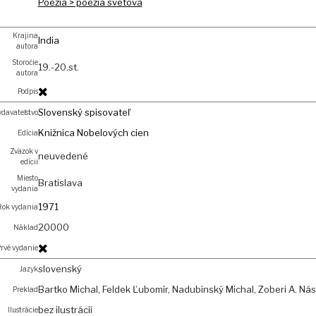
Poézia > poézia svetová
Krajina
India
autora
Storočie
19.-20.st.
autora
Podpis
Slovenský spisovateľ
davateľstvo
Knižnica Nobelových cien
Edícia
Zväzok v
neuvedené
edícii
Miesto
Bratislava
vydania
1971
Rok vydania
20000
Náklad
rvé vydanie
slovenský
Jazyk
Bartko Michal, Feldek Ľubomír, Nadubinský Michal, Zoberi A. Nás
Preklad
bez ilustrácií
Ilustrácie