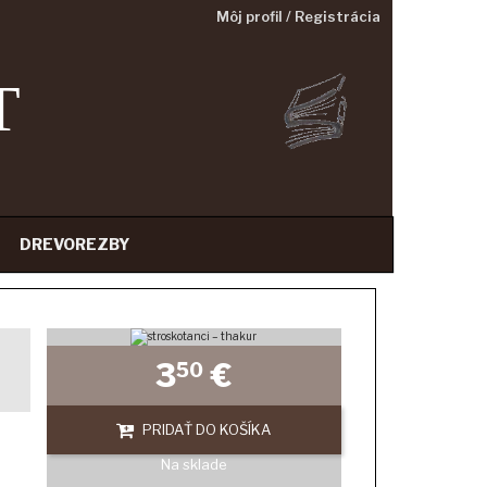
Môj profil / Registrácia
T
DREVOREZBY
3
€
50
PRIDAŤ DO KOŠÍKA
Na sklade