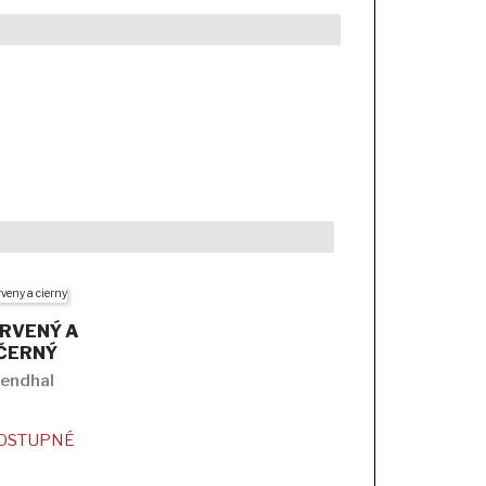
RVENÝ A
ČERNÝ
endhal
OSTUPNÉ