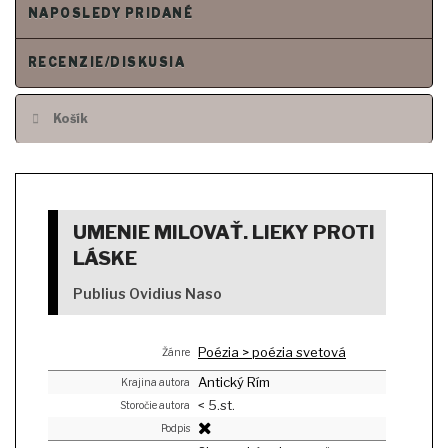
NAPOSLEDY PRIDANÉ
RECENZIE/DISKUSIA
Košík
UMENIE MILOVAŤ. LIEKY PROTI
LÁSKE
Publius Ovidius Naso
Poézia > poézia svetová
Žánre
Antický Rím
Krajina autora
< 5.st.
Storočie autora
Podpis