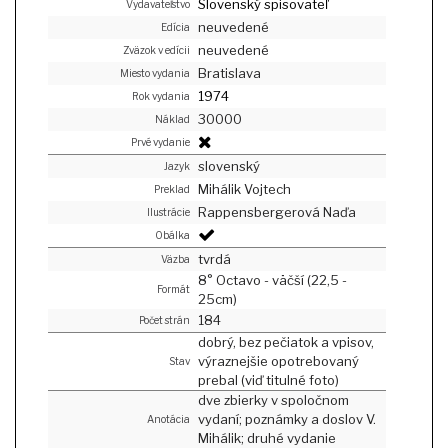
Slovenský spisovateľ
Vydavateľstvo
neuvedené
Edícia
neuvedené
Zväzok v edícii
Bratislava
Miesto vydania
1974
Rok vydania
30000
Náklad
Prvé vydanie
slovenský
Jazyk
Mihálik Vojtech
Preklad
Rappensbergerová Naďa
Ilustrácie
Obálka
tvrdá
Väzba
8° Octavo - väčší (22,5 -
Formát
25cm)
184
Počet strán
dobrý, bez pečiatok a vpisov,
výraznejšie opotrebovaný
Stav
prebal (viď titulné foto)
dve zbierky v spoločnom
vydaní; poznámky a doslov V.
Anotácia
Mihálik; druhé vydanie