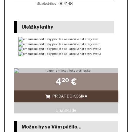
004148
Skladové číslo
Ukážky knihy
4
€
20
PRIDAŤ DO KOŠÍKA
1 na sklade
Možno by sa Vám páčilo…