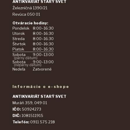
ANTIKVARIÁT STARÝ SVET
Železničná 1390/21
Revúca 050 01
Otváracie hodiny:
Pondelok
8:00–16:30
Utorok
8:00–16:30
Streda
8:00–16:30
Štvrtok
8:00–16:30
Piatok
8:00–16:30
Sobota
9:00–13:00
(párny dátum)
Sobota
9:00–13:00
(nepárny dátum)
Nedeľa
Zatvorené
Informácie o e-shope
ANTIKVARIÁT STARÝ SVET
Muráň 359, 049 01
IČO:
50924273
DIČ:
1081511915
Telefón:
0911 575 218