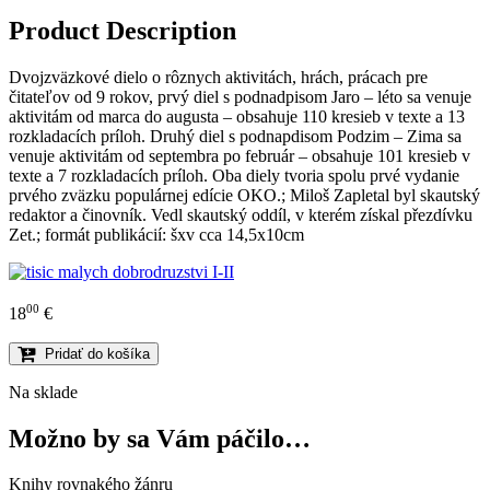
Product Description
Dvojzväzkové dielo o rôznych aktivitách, hrách, prácach pre
čitateľov od 9 rokov, prvý diel s podnadpisom Jaro – léto sa venuje
aktivitám od marca do augusta – obsahuje 110 kresieb v texte a 13
rozkladacích príloh. Druhý diel s podnapdisom Podzim – Zima sa
venuje aktivitám od septembra po február – obsahuje 101 kresieb v
texte a 7 rozkladacích príloh. Oba diely tvoria spolu prvé vydanie
prvého zväzku populárnej edície OKO.; Miloš Zapletal byl skautský
redaktor a činovník. Vedl skautský oddíl, v kterém získal přezdívku
Zet.; formát publikácií: šxv cca 14,5x10cm
00
18
€
Pridať do košíka
Na sklade
Možno by sa Vám páčilo…
Knihy rovnakého žánru