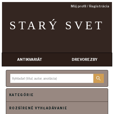
Môj profil / Registrácia
STARÝ SVET
ANTIKVARIÁT
DREVOREZBY
P
r
e
j
s
KATEGÓRIE
ť
n
ROZŠÍRENÉ VYHĽADÁVANIE
a