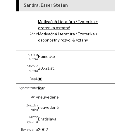
Sandra
,
Esser Stefan
Motivačná literatúra / Ezoterika >
ezoterika ostatné
Motivačná literatúra / Ezoterika >
Žánre
osobnostný rozvoj & vzťahy
Krajina
Nemecko
autora
Storočie
20.-21.st.
autora
Podpis
Ikar
Vydavateľstvo
neuvedené
Edícia
Zväzok v
neuvedené
edícii
Miesto
Bratislava
vydania
2002
Rok vydania