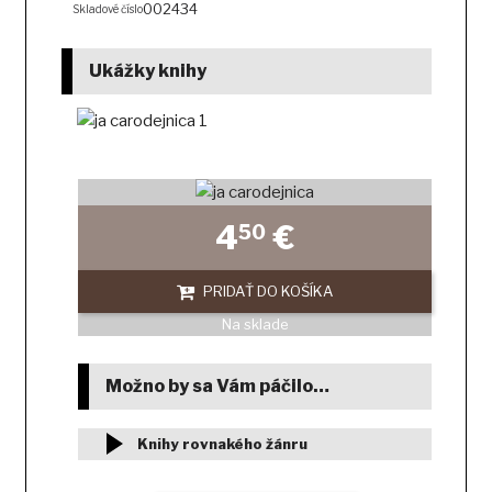
002434
Skladové číslo
Ukážky knihy
4
€
50
PRIDAŤ DO KOŠÍKA
Na sklade
Možno by sa Vám páčilo…
Knihy rovnakého žánru