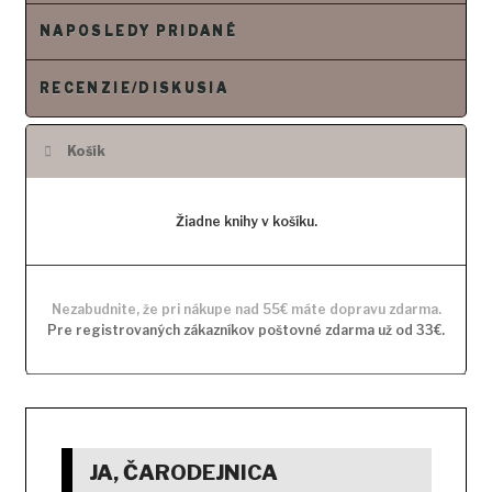
o
NAPOSLEDY PRIDANÉ
b
s
RECENZIE/DISKUSIA
a
h
Košík
Žiadne knihy v košíku.
Nezabudnite, že pri nákupe nad 55€ máte dopravu zdarma.
Pre registrovaných zákazníkov poštovné zdarma už od 33€.
JA, ČARODEJNICA