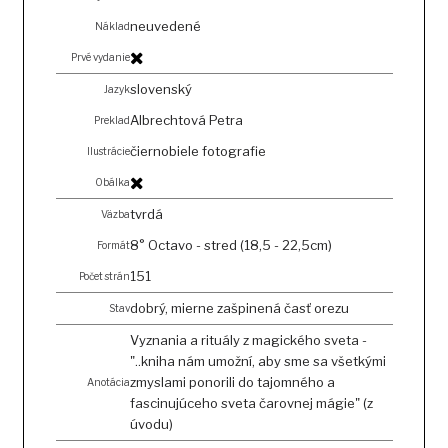
neuvedené
Náklad
Prvé vydanie
slovenský
Jazyk
Albrechtová Petra
Preklad
čiernobiele fotografie
Ilustrácie
Obálka
tvrdá
Väzba
8° Octavo - stred (18,5 - 22,5cm)
Formát
151
Počet strán
dobrý, mierne zašpinená časť orezu
Stav
Vyznania a rituály z magického sveta -
"..kniha nám umožní, aby sme sa všetkými
zmyslami ponorili do tajomného a
Anotácia
fascinujúceho sveta čarovnej mágie" (z
úvodu)