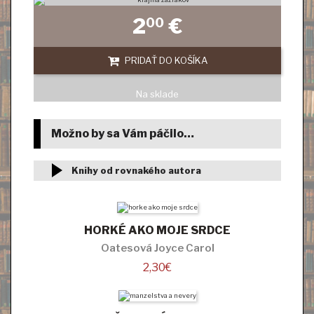
2
€
00
PRIDAŤ DO KOŠÍKA
Na sklade
Možno by sa Vám páčilo…
Knihy od rovnakého autora
HORKÉ AKO MOJE SRDCE
Oatesová Joyce Carol
2,30
€