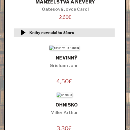
MANŽELSTVÁ A NEVERY
Oatesová Joyce Carol
2,60
€
Knihy rovnakého žánru
NEVINNÝ
Grisham John
4,50
€
OHNISKO
Miller Arthur
3,30
€