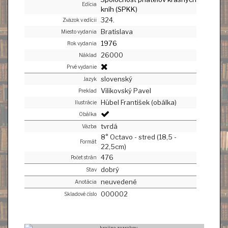
Edícia
kníh (SPKK)
324.
Zväzok v edícii
Bratislava
Miesto vydania
1976
Rok vydania
26000
Náklad
Prvé vydanie
slovenský
Jazyk
Vilikovský Pavel
Preklad
Hübel František (obálka)
Ilustrácie
Obálka
tvrdá
Väzba
8° Octavo - stred (18,5 -
Formát
22,5cm)
476
Počet strán
dobrý
Stav
neuvedené
Anotácia
000002
Skladové číslo