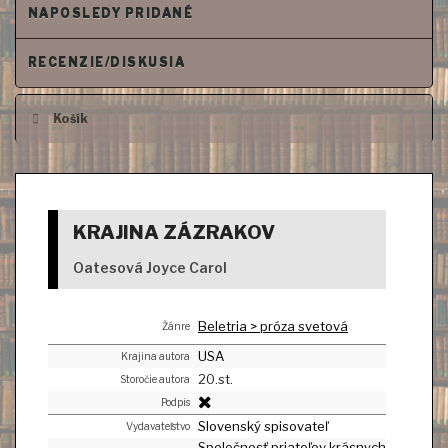
NAPOSLEDY PRIDANÉ
RECENZIE/DISKUSIA
Košík
KRAJINA ZÁZRAKOV
Oatesová Joyce Carol
Beletria > próza svetová
Žánre
USA
Krajina autora
20.st.
Storočie autora
Podpis
Slovenský spisovateľ
Vydavateľstvo
Spoločnosť priateľov krásnych