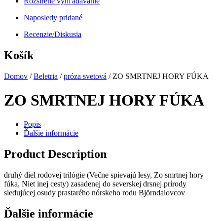
Rozšírené vyhľadávanie
Naposledy pridané
Recenzie/Diskusia
Košík
Domov
/
Beletria
/
próza svetová
/ ZO SMRTNEJ HORY FÚKA
ZO SMRTNEJ HORY FÚKA
Popis
Ďalšie informácie
Product Description
druhý diel rodovej trilógie (Večne spievajú lesy, Zo smrtnej hory
fúka, Niet inej cesty) zasadenej do severskej drsnej prírody
sledujúcej osudy prastarého nórskeho rodu Björndalovcov
Ďalšie informácie