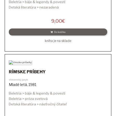
Beletria > báje & legendy & povesti
Detská literatúra > nezaradená
9,00
€
Do košíka
kniha je na sklade
RÍMSKE PRÍBEHY
slovenský jazyk
Mladé letá
,
1981
Beletria > báje & legendy & povesti
Beletria > próza svetová
Detská literatúra > násťročný čitateľ