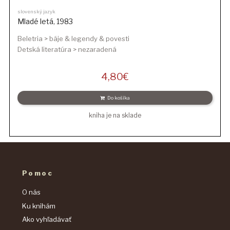
slovenský jazyk
Mladé letá
,
1983
Beletria > báje & legendy & povesti
Detská literatúra > nezaradená
4,80
€
Do košíka
kniha je na sklade
Pomoc
O nás
Ku knihám
Ako vyhľadávať