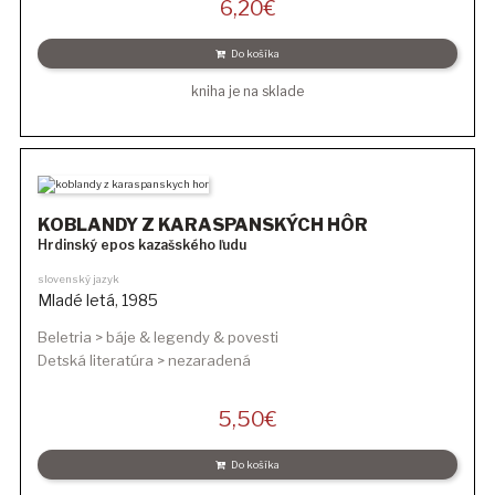
6,20
€
Do košíka
kniha je na sklade
KOBLANDY Z KARASPANSKÝCH HÔR
Hrdinský epos kazašského ľudu
slovenský jazyk
Mladé letá
,
1985
Beletria > báje & legendy & povesti
Detská literatúra > nezaradená
5,50
€
Do košíka