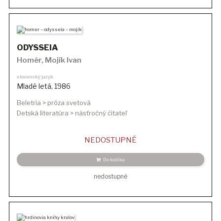
ODYSSEIA
Homér
,
Mojík Ivan
slovenský jazyk
Mladé letá
,
1986
Beletria > próza svetová
Detská literatúra > násťročný čitateľ
NEDOSTUPNÉ
Do košíka
nedostupné