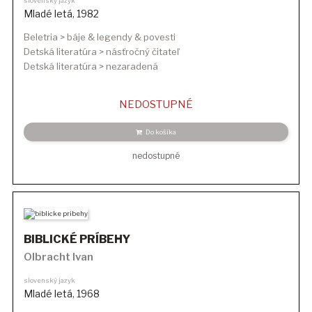
slovenský jazyk
Mladé letá
,
1982
Beletria > báje & legendy & povesti
Detská literatúra > násťročný čitateľ
Detská literatúra > nezaradená
NEDOSTUPNÉ
Do košíka
nedostupné
BIBLICKÉ PRÍBEHY
Olbracht Ivan
slovenský jazyk
Mladé letá
,
1968