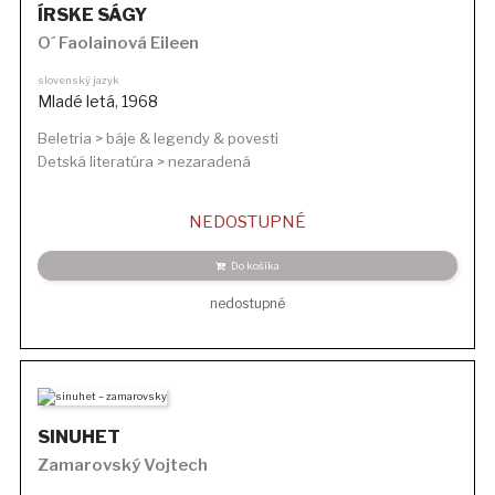
ÍRSKE SÁGY
O´ Faolainová Eileen
slovenský jazyk
Mladé letá
,
1968
Beletria > báje & legendy & povesti
Detská literatúra > nezaradená
NEDOSTUPNÉ
Do košíka
nedostupné
SINUHET
Zamarovský Vojtech