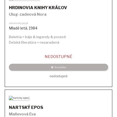
HRDINOVIA KNIHY KRÁĽOV
Ulug-zadeová Nora
slovenský jazyk
Mladé letá
,
1984
Beletria > báje & legendy & povesti
Detská literatúra > nezaradená
NEDOSTUPNÉ
Do košíka
nedostupné
NARTSKÝ EPOS
Malievová Eva