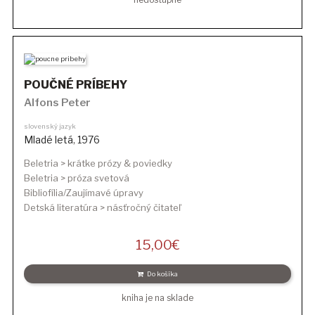
POUČNÉ PRÍBEHY
Alfons Peter
slovenský jazyk
Mladé letá
,
1976
Beletria > krátke prózy & poviedky
Beletria > próza svetová
Bibliofília/Zaujímavé úpravy
Detská literatúra > násťročný čitateľ
15,00
€
Do košíka
kniha je na sklade