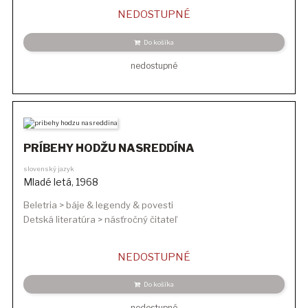
NEDOSTUPNÉ
Do košíka
nedostupné
PRÍBEHY HODŽU NASREDDÍNA
slovenský jazyk
Mladé letá
,
1968
Beletria > báje & legendy & povesti
Detská literatúra > násťročný čitateľ
NEDOSTUPNÉ
Do košíka
nedostupné