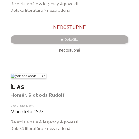
Beletria > báje & legendy & povesti
Detská literatúra > nezaradená
NEDOSTUPNÉ
Do košíka
nedostupné
ÍLIAS
Homér
,
Sloboda Rudolf
slovenský jazyk
Mladé letá
,
1973
Beletria > báje & legendy & povesti
Detská literatúra > nezaradená