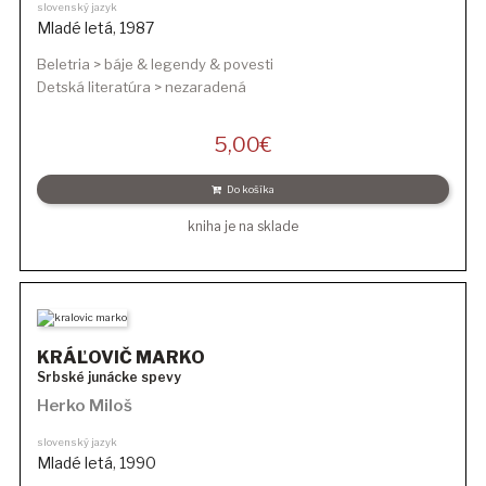
slovenský jazyk
Mladé letá
,
1987
Beletria > báje & legendy & povesti
Detská literatúra > nezaradená
5,00
€
Do košíka
kniha je na sklade
KRÁĽOVIČ MARKO
Srbské junácke spevy
Herko Miloš
slovenský jazyk
Mladé letá
,
1990