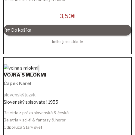
3,50
€
Do košíka
kniha je na sklade
VOJNA S MLOKMI
Čapek Karel
slovenský jazyk
Slovenský spisovateľ
,
1955
Beletria > próza slovenská & česká
Beletria > sci-fi & fantasy & horor
Odporúča Starý svet