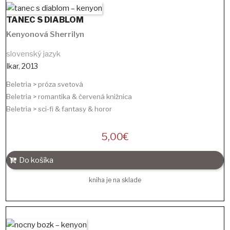
TANEC S DIABLOM
Kenyonová Sherrilyn
slovenský jazyk
Ikar
,
2013
Beletria > próza svetová
Beletria > romantika & červená knižnica
Beletria > sci-fi & fantasy & horor
5,00
€
Do košíka
kniha je na sklade