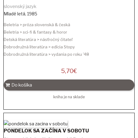
slovenský jazyk
Mladé letá
,
1985
Beletria > próza slovenská & česká
Beletria > sci-fi & fantasy & horor
Detská literatúra > násťročný čitateľ
Dobrodružná literatúra > edícia Stopy
Dobrodružná literatúra > vydania po roku '48
5,70
€
Do košíka
kniha je na sklade
PONDELOK SA ZAČÍNA V SOBOTU