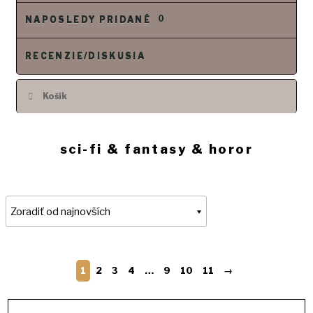
0
NAPOSLEDY PRIDANÉ
RECENZIE/DISKUSIA
Košík
sci-fi & fantasy & horor
1
2
3
4
…
9
10
11
→