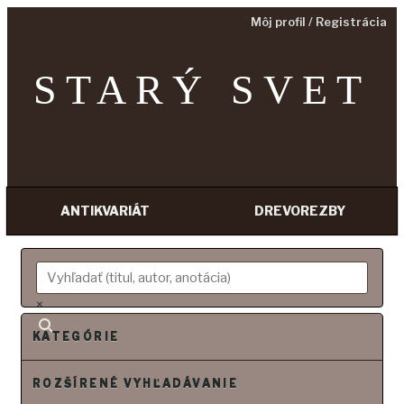
Môj profil / Registrácia
STARÝ SVET
ANTIKVARIÁT
DREVOREZBY
Prejsť
na
obsah
×
KATEGÓRIE
ROZŠÍRENÉ VYHĽADÁVANIE