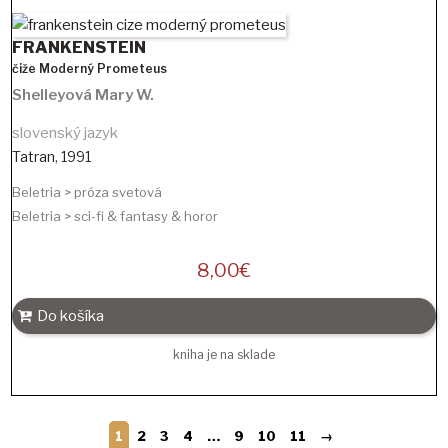
FRANKENSTEIN
čiže Moderný Prometeus
Shelleyová Mary W.
slovenský jazyk
Tatran
,
1991
Beletria > próza svetová
Beletria > sci-fi & fantasy & horor
8,00
€
Do košíka
kniha je na sklade
1
2
3
4
…
9
10
11
→