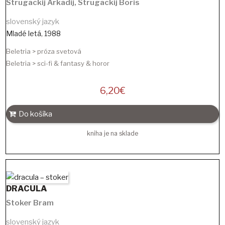
Strugackij Arkadij
,
Strugackij Boris
slovenský jazyk
Mladé letá
,
1988
Beletria > próza svetová
Beletria > sci-fi & fantasy & horor
6,20
€
Do košíka
kniha je na sklade
DRACULA
Stoker Bram
slovenský jazyk