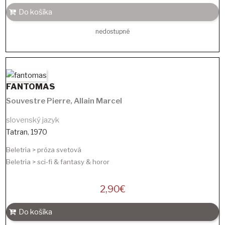
Do košíka
nedostupné
FANTOMAS
Souvestre Pierre
,
Allain Marcel
slovenský jazyk
Tatran
,
1970
Beletria > próza svetová
Beletria > sci-fi & fantasy & horor
2,90
€
Do košíka