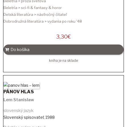
Beletria > próza svetová
Beletria > sci-fi & fantasy & horor
Detská literatúra > násťročný čitateľ
Dobrodružná literatúra > vydania po roku '48
3,30
€
Do košíka
kniha je na sklade
PÁNOV HLAS
Lem Stanislaw
slovenský jazyk
Slovenský spisovateľ
,
1988