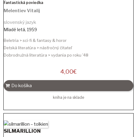
Fantastická poviedka
Melentiev Vitalij
slovenský jazyk
Mladé letá
,
1959
Beletria > sci-fi & fantasy & horor
Detská literatúra > násťročný čitateľ
Dobrodružná literatúra > vydania po roku '48
4,00
€
Do košíka
kniha je na sklade
SILMARILLION