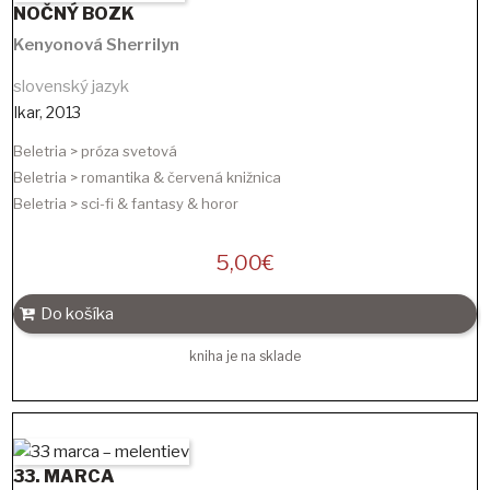
NOČNÝ BOZK
Kenyonová Sherrilyn
slovenský jazyk
Ikar
,
2013
Beletria > próza svetová
Beletria > romantika & červená knižnica
Beletria > sci-fi & fantasy & horor
5,00
€
Do košíka
kniha je na sklade
33. MARCA