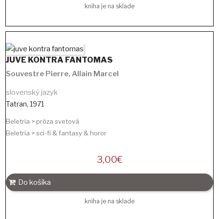
kniha je na sklade
JUVE KONTRA FANTOMAS
Souvestre Pierre
,
Allain Marcel
slovenský jazyk
Tatran
,
1971
Beletria > próza svetová
Beletria > sci-fi & fantasy & horor
3,00
€
Do košíka
kniha je na sklade