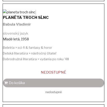
PLANÉTA TROCH SĹNC
Babula Vladimír
slovenský jazyk
Mladé letá
,
1958
Beletria > sci-fi & fantasy & horor
Detská literatúra > násťročný čitateľ
Dobrodružná literatúra > vydania po roku '48
NEDOSTUPNÉ
Do košíka
nedostupné