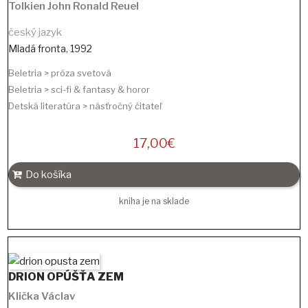
Tolkien John Ronald Reuel
český jazyk
Mladá fronta
,
1992
Beletria > próza svetová
Beletria > sci-fi & fantasy & horor
Detská literatúra > násťročný čitateľ
17,00
€
Do košíka
kniha je na sklade
DRION OPÚŠŤA ZEM
Klička Václav