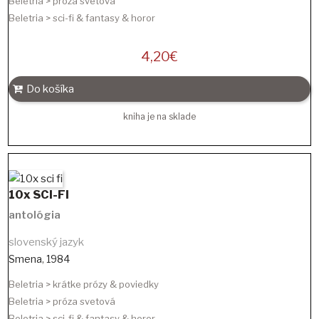
Beletria > próza svetová
Beletria > sci-fi & fantasy & horor
4,20
€
Do košíka
kniha je na sklade
10x SCI-FI
antológia
slovenský jazyk
Smena
,
1984
Beletria > krátke prózy & poviedky
Beletria > próza svetová
Beletria > sci-fi & fantasy & horor